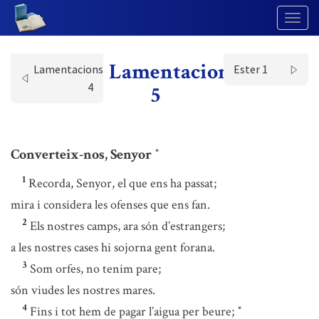
Togg
Navig
Lamentacions
Lamentacions
Ester 1
4
5
Converteix-nos, Senyor
*
1
Recorda, Senyor, el que ens ha passat;
mira i considera les ofenses que ens fan.
2
Els nostres camps, ara són d’estrangers;
a les nostres cases hi sojorna gent forana.
3
Som orfes, no tenim pare;
són viudes les nostres mares.
4
Fins i tot hem de pagar l’aigua per beure;
*