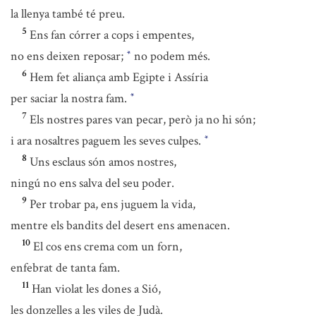
la llenya també té preu.
5
Ens fan córrer a cops i empentes,
no ens deixen reposar;
no podem més.
*
6
Hem fet aliança amb Egipte i Assíria
per saciar la nostra fam.
*
7
Els nostres pares van pecar, però ja no hi són;
i ara nosaltres paguem les seves culpes.
*
8
Uns esclaus són amos nostres,
ningú no ens salva del seu poder.
9
Per trobar pa, ens juguem la vida,
mentre els bandits del desert ens amenacen.
10
El cos ens crema com un forn,
enfebrat de tanta fam.
11
Han violat les dones a Sió,
les donzelles a les viles de Judà.