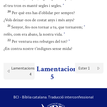
el teu tron es manté segles i segles.
*
20
Per què ens has d’oblidar per sempre?
¿Vols deixar-nos de costat anys i més anys?
21
Senyor, fes-nos tornar a tu, que tornarem;
*
refés, com era abans, la nostra vida.
*
22
Per ventura ens rebutges del tot?
*
¿En contra nostre t’indignes sense mida?
Lamentacions
Lamentacions
Ester 1
4
5
BCI - Bíblia catalana. Traducció interconfessional