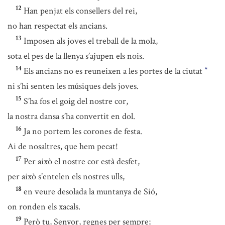
12
Han penjat els consellers del rei,
no han respectat els ancians.
13
Imposen als joves el treball de la mola,
sota el pes de la llenya s’ajupen els nois.
14
Els ancians no es reuneixen a les portes de la ciutat
*
ni s’hi senten les músiques dels joves.
15
S’ha fos el goig del nostre cor,
la nostra dansa s’ha convertit en dol.
16
Ja no portem les corones de festa.
Ai de nosaltres, que hem pecat!
17
Per això el nostre cor està desfet,
per això s’entelen els nostres ulls,
18
en veure desolada la muntanya de Sió,
on ronden els xacals.
19
Però tu, Senyor, regnes per sempre;