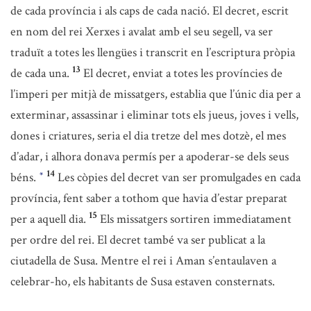
de cada província i als caps de cada nació. El decret, escrit
en nom del rei Xerxes i avalat amb el seu segell, va ser
traduït a totes les llengües i transcrit en l’escriptura pròpia
13
de cada una.
El decret, enviat a totes les províncies de
l’imperi per mitjà de missatgers, establia que l’únic dia per a
exterminar, assassinar i eliminar tots els jueus, joves i vells,
dones i criatures, seria el dia tretze del mes dotzè, el mes
d’adar, i alhora donava permís per a apoderar-se dels seus
14
béns.
Les còpies del decret van ser promulgades en cada
*
província, fent saber a tothom que havia d’estar preparat
15
per a aquell dia.
Els missatgers sortiren immediatament
per ordre del rei. El decret també va ser publicat a la
ciutadella de Susa. Mentre el rei i Aman s’entaulaven a
celebrar-ho, els habitants de Susa estaven consternats.