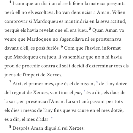
4
I com que un dia i un altre li feien la mateixa pregunta
però ell no els escoltava, ho van denunciar a Aman. Volien
comprovar si Mardoqueu es mantindria en la seva actitud,
5
perquè els havia revelat que ell era jueu.
Quan Aman va
veure que Mardoqueu no s’agenollava ni es prosternava
6
davant d’ell, es posà furiós.
Com que l’havien informat
que Mardoqueu era jueu, li va semblar que no n’hi havia
prou de procedir contra ell sol i decidí d’exterminar tots els
jueus de l’imperi de Xerxes.
7
Així, el primer mes, que és el de nissan,
de l’any dotze
*
del regnat de Xerxes, van tirar el
pur
,
és a dir, els daus de
*
la sort, en presència d’Aman. La sort anà passant per tots
els dies i mesos de l’any fins que va caure en el mes dotzè,
és a dir, el mes d’adar.
*
8
Després Aman digué al rei Xerxes: