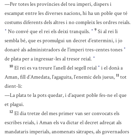
—Per totes les províncies del teu imperi, dispers i
escampat entre les diverses nacions, hi ha un poble que té
costums diferents dels altres i no compleix les ordres reials.
9
No convé que el rei els deixi tranquils.
Si al rei li
*
*
sembla bé, que es promulgui un decret d’extermini, i jo
donaré als administradors de l’imperi tres-centes tones
*
de plata per a ingressar-les al tresor reial.
*
10
El rei es va treure l’anell del segell reial
i el donà a
*
11
Aman, fill d’Amedata, l’agaguita, l’enemic dels jueus,
tot
dient-li:
—La plata te la pots quedar, i d’aquest poble fes-ne el que
et plagui.
12
El dia tretze del mes primer van ser convocats els
escribes reials, i Aman els va dictar el decret adreçat als
mandataris imperials, anomenats sàtrapes, als governadors