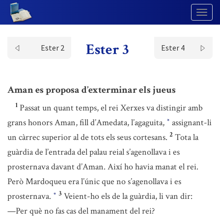
Togg
Navig
Ester 3
Ester 2
Ester 4
Aman es proposa d’exterminar els jueus
1
Passat un quant temps, el rei Xerxes va distingir amb
grans honors Aman, fill d’Amedata, l’agaguita,
assignant-li
*
2
un càrrec superior al de tots els seus cortesans.
Tota la
guàrdia de l’entrada del palau reial s’agenollava i es
prosternava davant d’Aman. Així ho havia manat el rei.
Però Mardoqueu era l’únic que no s’agenollava i es
3
prosternava.
Veient-ho els de la guàrdia, li van dir:
*
—Per què no fas cas del manament del rei?