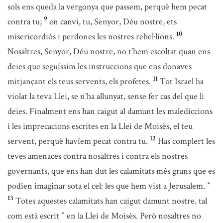
sols ens queda la vergonya que passem, perquè hem pecat
9
contra tu;
en canvi, tu, Senyor, Déu nostre, ets
10
misericordiós i perdones les nostres rebel·lions.
Nosaltres, Senyor, Déu nostre, no t’hem escoltat quan ens
deies que seguíssim les instruccions que ens donaves
11
mitjançant els teus servents, els profetes.
Tot Israel ha
violat la teva Llei, se n’ha allunyat, sense fer cas del que li
deies. Finalment ens han caigut al damunt les malediccions
i les imprecacions escrites en la Llei de Moisès, el teu
12
servent, perquè havíem pecat contra tu.
Has complert les
teves amenaces contra nosaltres i contra els nostres
governants, que ens han dut les calamitats més grans que es
podien imaginar sota el cel: les que hem vist a Jerusalem.
*
13
Totes aquestes calamitats han caigut damunt nostre, tal
com està escrit
en la Llei de Moisès. Però nosaltres no
*