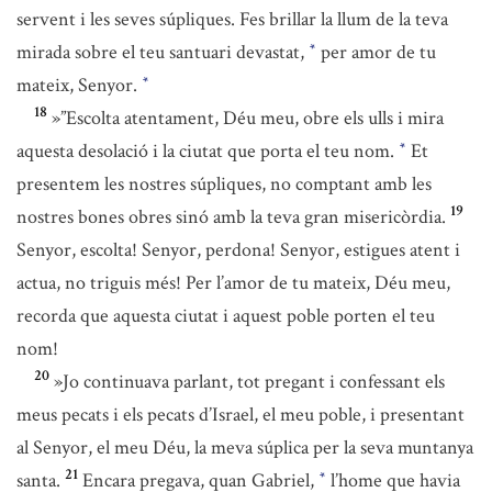
servent i les seves súpliques. Fes brillar la llum de la teva
mirada sobre el teu santuari devastat,
per amor de tu
*
mateix, Senyor.
*
18
»”Escolta atentament, Déu meu, obre els ulls i mira
aquesta desolació i la ciutat que porta el teu nom.
Et
*
presentem les nostres súpliques, no comptant amb les
19
nostres bones obres sinó amb la teva gran misericòrdia.
Senyor, escolta! Senyor, perdona! Senyor, estigues atent i
actua, no triguis més! Per l’amor de tu mateix, Déu meu,
recorda que aquesta ciutat i aquest poble porten el teu
nom!
20
»Jo continuava parlant, tot pregant i confessant els
meus pecats i els pecats d’Israel, el meu poble, i presentant
al Senyor, el meu Déu, la meva súplica per la seva muntanya
21
santa.
Encara pregava, quan Gabriel,
l’home que havia
*