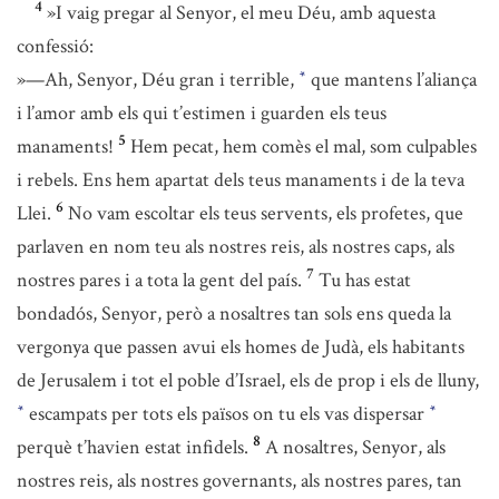
4
»I vaig pregar al Senyor, el meu Déu, amb aquesta
confessió:
»—Ah, Senyor, Déu gran i terrible,
que mantens l’aliança
*
i l’amor amb els qui t’estimen i guarden els teus
5
manaments!
Hem pecat, hem comès el mal, som culpables
i rebels. Ens hem apartat dels teus manaments i de la teva
6
Llei.
No vam escoltar els teus servents, els profetes, que
parlaven en nom teu als nostres reis, als nostres caps, als
7
nostres pares i a tota la gent del país.
Tu has estat
bondadós, Senyor, però a nosaltres tan sols ens queda la
vergonya que passen avui els homes de Judà, els habitants
de Jerusalem i tot el poble d’Israel, els de prop i els de lluny,
escampats per tots els països on tu els vas dispersar
*
*
8
perquè t’havien estat infidels.
A nosaltres, Senyor, als
nostres reis, als nostres governants, als nostres pares, tan