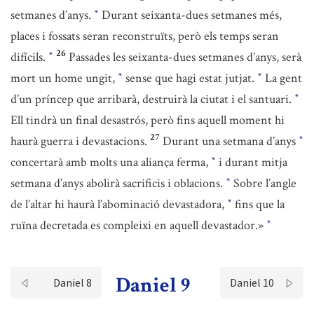
setmanes d’anys.
Durant seixanta-dues setmanes més,
*
places i fossats seran reconstruïts, però els temps seran
26
difícils.
Passades les seixanta-dues setmanes d’anys, serà
*
mort un home ungit,
sense que hagi estat jutjat.
La gent
*
*
d’un príncep que arribarà, destruirà la ciutat i el santuari.
*
Ell tindrà un final desastrós, però fins aquell moment hi
27
haurà guerra i devastacions.
Durant una setmana d’anys
*
concertarà amb molts una aliança ferma,
i durant mitja
*
setmana d’anys abolirà sacrificis i oblacions.
Sobre l’angle
*
de l’altar hi haurà l’abominació devastadora,
fins que la
*
ruïna decretada es compleixi en aquell devastador.»
*
Daniel 9
Daniel 8
Daniel 10