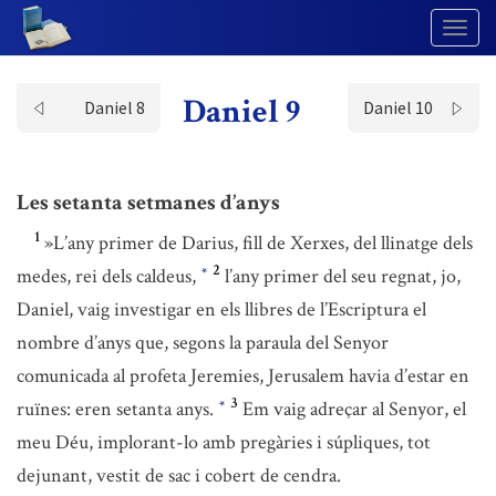
Togg
Navig
Daniel 9
Daniel 8
Daniel 10
Les setanta setmanes d’anys
1
»L’any primer de Darius, fill de Xerxes, del llinatge dels
2
medes, rei dels caldeus,
l’any primer del seu regnat, jo,
*
Daniel, vaig investigar en els llibres de l’Escriptura el
nombre d’anys que, segons la paraula del Senyor
comunicada al profeta Jeremies, Jerusalem havia d’estar en
3
ruïnes: eren setanta anys.
Em vaig adreçar al Senyor, el
*
meu Déu, implorant-lo amb pregàries i súpliques, tot
dejunant, vestit de sac i cobert de cendra.