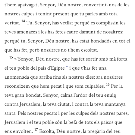
t’hem apaivagat, Senyor, Déu nostre, convertint-nos de les
nostres culpes i tenint present que tu parles amb tota
14
veritat.
Tu, Senyor, has vetllat perquè es complissin les
teves amenaces i les has fetes caure damunt de nosaltres;
perquè tu, Senyor, Déu nostre, has estat bondadós en tot el
que has fet, però nosaltres no t’hem escoltat.
15
»”Senyor, Déu nostre, que has fet sortir amb mà forta
el teu poble del país d’Egipte
i que t’has fet una
*
anomenada que arriba fins als nostres dies: ara nosaltres
16
reconeixem que hem pecat i que som culpables.
Per la
teva gran bondat, Senyor, calma l’ardor del teu enuig
contra Jerusalem, la teva ciutat, i contra la teva muntanya
santa. Pels nostres pecats i per les culpes dels nostres pares,
Jerusalem i el teu poble són la befa de tots els països que
17
ens envolten.
Escolta, Déu nostre, la pregària del teu