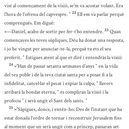
vist al començament de la visió, se’m va acostar volant. Era
22
l’hora de l’ofrena del capvespre.
Ell em va parlar perquè
*
comprengués. Em digué:
23
»—Daniel, acabo de sortir per fer-t’ho entendre.
Quan
començaves les teves súpliques, Déu ha donat una resposta,
i jo he vingut per anunciar-te-la, perquè tu ets el seu
preferit.
Estigues atent al que et diré i entendràs la visió:
*
24
»”Han de passar setanta setmanes d’anys
en la vida
*
del teu poble i de la teva ciutat santa per a posar fi a la
infidelitat, cancel·lar el pecat i expiar la culpa;
llavors
*
arribarà la bondat eterna,
es compliran la visió i la
*
profecia
i serà ungit el Sant dels sants.
*
*
25
»”Sàpigues, doncs, i entén-ho: Des de l’instant que ha
estat donada l’ordre de tornar i reconstruir Jerusalem fins
al moment que un serà ungit com a príncep, passaran set