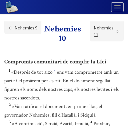
Togg
Navig
Nehemies
Nehemies 9
Nehemies
11
10
Compromís comunitari de complir la Llei
1
«Després de tot això
ens vam comprometre amb un
*
pacte i el posàrem per escrit. En el document segellat
figuren els noms dels nostres caps, els nostres levites i els
nostres sacerdots.
2
»Van ratificar el document, en primer lloc, el
governador Nehemies, fill d’Hacalià, i Sidquià.
3
4
»A continuació, Seraià, Azarià, Irmeià,
Paixhur,