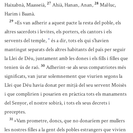
27
28
Haixabnà, Maasseià,
Ahià, Hanan, Anan,
Mal·luc,
Harim i Baanà.
29
»Es van adherir a aquest pacte la resta del poble, els
altres sacerdots i levites, els porters, els cantors i els
servents del temple,
és a dir, tots els qui s’havien
*
mantingut separats dels altres habitants del país per seguir
la Llei de Déu, juntament amb les dones i els fills i filles que
30
tenien ús de raó.
Adherint-se als seus compatriotes més
significats, van jurar solemnement que viurien segons la
Llei que Déu havia donat per mitjà del seu servent Moisès
i que complirien i posarien en pràctica tots els manaments
del Senyor, el nostre sobirà, i tots els seus decrets i
preceptes.
31
»Vam prometre, doncs, que no donaríem per mullers
les nostres filles a la gent dels pobles estrangers que vivien