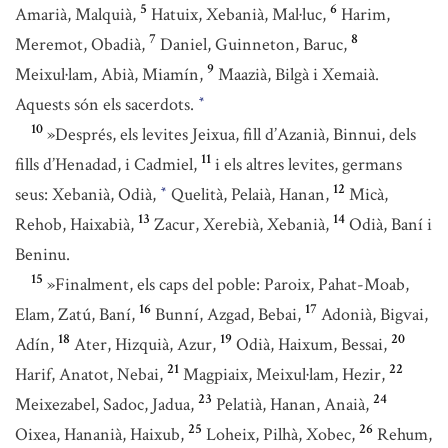
5
6
Amarià, Malquià,
Hatuix, Xebanià, Mal·luc,
Harim,
7
8
Meremot, Obadià,
Daniel, Guinneton, Baruc,
9
Meixul·lam, Abià, Miamín,
Maazià, Bilgà i Xemaià.
Aquests són els sacerdots.
*
10
»Després, els levites Jeixua, fill d’Azanià, Binnui, dels
11
fills d’Henadad, i Cadmiel,
i els altres levites, germans
12
seus: Xebanià, Odià,
Quelità, Pelaià, Hanan,
Micà,
*
13
14
Rehob, Haixabià,
Zacur, Xerebià, Xebanià,
Odià, Baní i
Beninu.
15
»Finalment, els caps del poble: Paroix, Pahat-Moab,
16
17
Elam, Zatú, Baní,
Bunní, Azgad, Bebai,
Adonià, Bigvai,
18
19
20
Adín,
Ater, Hizquià, Azur,
Odià, Haixum, Bessai,
21
22
Harif, Anatot, Nebai,
Magpiaix, Meixul·lam, Hezir,
23
24
Meixezabel, Sadoc, Jadua,
Pelatià, Hanan, Anaià,
25
26
Oixea, Hananià, Haixub,
Loheix, Pilhà, Xobec,
Rehum,