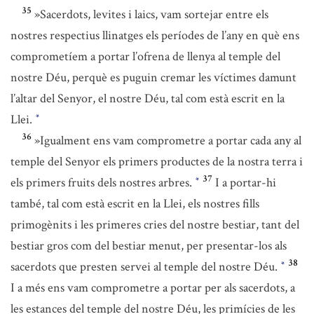
35
»Sacerdots, levites i laics, vam sortejar entre els
nostres respectius llinatges els períodes de l’any en què ens
comprometíem a portar l’ofrena de llenya al temple del
nostre Déu, perquè es puguin cremar les víctimes damunt
l’altar del Senyor, el nostre Déu, tal com està escrit en la
Llei.
*
36
»Igualment ens vam comprometre a portar cada any al
temple del Senyor els primers productes de la nostra terra i
37
els primers fruits dels nostres arbres.
I a portar-hi
*
també, tal com està escrit en la Llei, els nostres fills
primogènits i les primeres cries del nostre bestiar, tant del
bestiar gros com del bestiar menut, per presentar-los als
38
sacerdots que presten servei al temple del nostre Déu.
*
I a més ens vam comprometre a portar per als sacerdots, a
les estances del temple del nostre Déu, les primícies de les