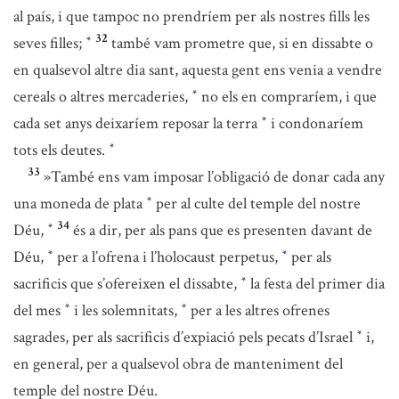
al país, i que tampoc no prendríem per als nostres fills les
32
seves filles;
també vam prometre que, si en dissabte o
*
en qualsevol altre dia sant, aquesta gent ens venia a vendre
cereals o altres mercaderies,
no els en compraríem, i que
*
cada set anys deixaríem reposar la terra
i condonaríem
*
tots els deutes.
*
33
»També ens vam imposar l’obligació de donar cada any
una moneda de plata
per al culte del temple del nostre
*
34
Déu,
és a dir, per als pans que es presenten davant de
*
Déu,
per a l’ofrena i l’holocaust perpetus,
per als
*
*
sacrificis que s’ofereixen el dissabte,
la festa del primer dia
*
del mes
i les solemnitats,
per a les altres ofrenes
*
*
sagrades, per als sacrificis d’expiació pels pecats d’Israel
i,
*
en general, per a qualsevol obra de manteniment del
temple del nostre Déu.