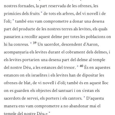
nostres fornades, la part reservada de les ofrenes, les
primícies dels fruits
de tots els arbres, del vi novell i de
*
l’oli;
també ens vam comprometre a donar una desena
*
part del producte de les nostres terres als levites, els quals
passarien a recollir aquest delme per totes les poblacions on
39
hi ha conreus.
Un sacerdot, descendent d’Aaron,
*
acompanyaria els levites durant el cobrament dels delmes, i
els levites portarien una desena part del delme al temple
40
del nostre Déu, a les estances del tresor.
És en aquestes
*
estances on els israelites i els levites han de dipositar les
ofrenes de blat, de vi novell i d’oli; també és en aquest lloc
on es guarden els objectes del santuari i on s’estan els
sacerdots de servei, els porters i els cantors.
D’aquesta
*
manera ens vam comprometre a no abandonar mai el
temple del nostre Déu.»
*