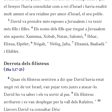
el Senyor l’havia consolidat com a rei d’Israel i havia enaltit
molt amunt el seu reialme per amor d’Israel, el seu poble.
3
David va prendre més esposes a Jerusalem i va tenir
4
més fills i filles.
Els noms dels fills que tingué a Jerusalem
5
són aquests: Xammua, Xobab, Natan, Salomó,
Ibhar,
6
7
Elixua, Elpèlet,
Nógah,
Nèfeg, Jafia,
Elixamà, Baaliadà
*
*
i Elifèlet.
Derrota dels filisteus
(
)
2Sa 5,17-25
8
Quan els filisteus sentiren a dir que David havia estat
ungit rei de tot Israel, van pujar tots junts a atacar-lo.
9
David ho va saber i els va sortir al pas.
Els filisteus
10
arribaren i es van desplegar per la vall dels Rafaïtes.
*
Llavors David va consultar Déu: