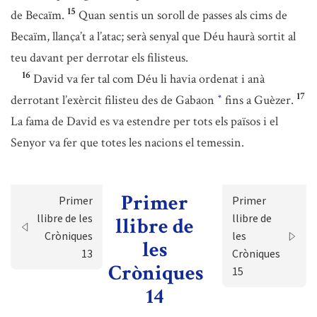
15
de Becaïm.
Quan sentis un soroll de passes als cims de
Becaïm, llança’t a l’atac; serà senyal que Déu haurà sortit al
teu davant per derrotar els filisteus.
16
David va fer tal com Déu li havia ordenat i anà
17
derrotant l’exèrcit filisteu des de Gabaon
fins a Guèzer.
*
La fama de David es va estendre per tots els països i el
Senyor va fer que totes les nacions el temessin.
Primer
Primer
Primer
llibre de les
llibre de
llibre de
Cròniques
les
les
13
Cròniques
Cròniques
15
14