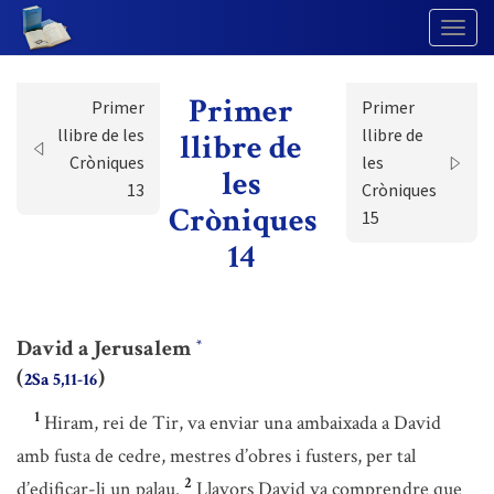
Togg
Navig
Primer
Primer
Primer
llibre de les
llibre de
llibre de
Cròniques
les
les
13
Cròniques
Cròniques
15
14
David a Jerusalem
*
(
)
2Sa 5,11-16
1
Hiram, rei de Tir, va enviar una ambaixada a David
amb fusta de cedre, mestres d’obres i fusters, per tal
2
d’edificar-li un palau.
Llavors David va comprendre que