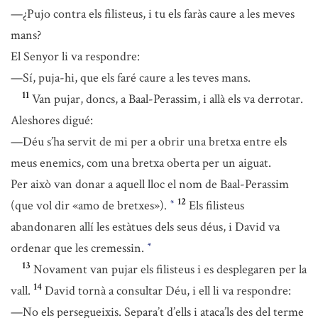
—¿Pujo contra els filisteus, i tu els faràs caure a les meves
mans?
El Senyor li va respondre:
—Sí, puja-hi, que els faré caure a les teves mans.
11
Van pujar, doncs, a Baal-Perassim, i allà els va derrotar.
Aleshores digué:
—Déu s’ha servit de mi per a obrir una bretxa entre els
meus enemics, com una bretxa oberta per un aiguat.
Per això van donar a aquell lloc el nom de Baal-Perassim
12
(que vol dir «amo de bretxes»).
Els filisteus
*
abandonaren allí les estàtues dels seus déus, i David va
ordenar que les cremessin.
*
13
Novament van pujar els filisteus i es desplegaren per la
14
vall.
David tornà a consultar Déu, i ell li va respondre:
—No els persegueixis. Separa’t d’ells i ataca’ls des del terme