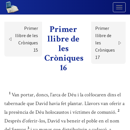
Togg
Navig
Primer
Primer
Primer
llibre de les
llibre de
llibre de
Cròniques
les
les
15
Cròniques
Cròniques
17
16
1
Van portar, doncs, l’arca de Déu i la col·locaren dins el
tabernacle que David havia fet plantar. Llavors van oferir a
2
la presència de Déu holocaustos i víctimes de comunió.
Després d’oferir-los, David va beneir el poble en el nom
3
del Senyor
i va manar que distribuïssin a cadascú, a