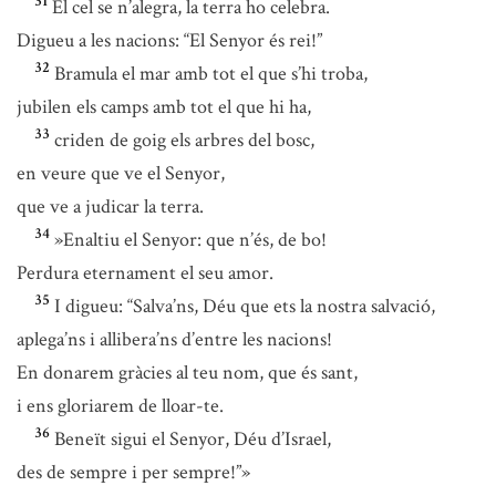
31
El cel se n’alegra, la terra ho celebra.
Digueu a les nacions: “El Senyor és rei!”
32
Bramula el mar amb tot el que s’hi troba,
jubilen els camps amb tot el que hi ha,
33
criden de goig els arbres del bosc,
en veure que ve el Senyor,
que ve a judicar la terra.
34
»Enaltiu el Senyor: que n’és, de bo!
Perdura eternament el seu amor.
35
I digueu: “Salva’ns, Déu que ets la nostra salvació,
aplega’ns i allibera’ns d’entre les nacions!
En donarem gràcies al teu nom, que és sant,
i ens gloriarem de lloar-te.
36
Beneït sigui el Senyor, Déu d’Israel,
des de sempre i per sempre!”»