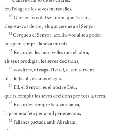
Canteu-li al so de les cítares,
feu l’elogi de les seves meravelles.
10
Glorieu-vos del seu nom, que és sant,
alegreu-vos de cor, els qui cerqueu el Senyor.
11
Cerqueu el Senyor, acolliu-vos al seu poder,
busqueu sempre la seva mirada.
12
Recordeu les meravelles que ell obrà,
els seus prodigis i les seves decisions,
13
vosaltres, nissaga d’Israel, el seu servent,
fills de Jacob, els seus elegits.
14
Ell, el Senyor, és el nostre Déu,
que fa complir les seves decisions per tota la terra.
15
Recordeu sempre la seva aliança,
la promesa feta per a mil generacions,
16
l’aliança pactada amb Abraham,