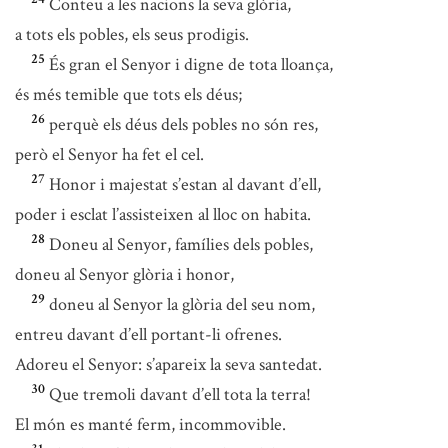
Conteu a les nacions la seva glòria,
a tots els pobles, els seus prodigis.
25
És gran el Senyor i digne de tota lloança,
és més temible que tots els déus;
26
perquè els déus dels pobles no són res,
però el Senyor ha fet el cel.
27
Honor i majestat s’estan al davant d’ell,
poder i esclat l’assisteixen al lloc on habita.
28
Doneu al Senyor, famílies dels pobles,
doneu al Senyor glòria i honor,
29
doneu al Senyor la glòria del seu nom,
entreu davant d’ell portant-li ofrenes.
Adoreu el Senyor: s’apareix la seva santedat.
30
Que tremoli davant d’ell tota la terra!
El món es manté ferm, incommovible.