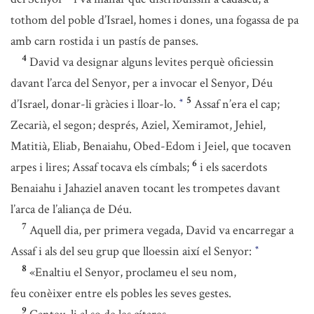
tothom del poble d’Israel, homes i dones, una fogassa de pa
amb carn rostida i un pastís de panses.
4
David va designar alguns levites perquè oficiessin
davant l’arca del Senyor, per a invocar el Senyor, Déu
5
d’Israel, donar-li gràcies i lloar-lo.
Assaf n’era el cap;
*
Zecarià, el segon; després, Aziel, Xemiramot, Jehiel,
Matitià, Eliab, Benaiahu, Obed-Edom i Jeiel, que tocaven
6
arpes i lires; Assaf tocava els címbals;
i els sacerdots
Benaiahu i Jahaziel anaven tocant les trompetes davant
l’arca de l’aliança de Déu.
7
Aquell dia, per primera vegada, David va encarregar a
Assaf i als del seu grup que lloessin així el Senyor:
*
8
«Enaltiu el Senyor, proclameu el seu nom,
feu conèixer entre els pobles les seves gestes.
9