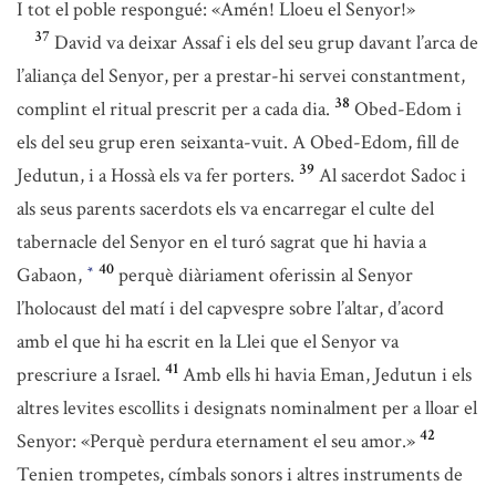
I tot el poble respongué: «Amén! Lloeu el Senyor!»
37
David va deixar Assaf i els del seu grup davant l’arca de
l’aliança del Senyor, per a prestar-hi servei constantment,
38
complint el ritual prescrit per a cada dia.
Obed-Edom i
els del seu grup eren seixanta-vuit. A Obed-Edom, fill de
39
Jedutun, i a Hossà els va fer porters.
Al sacerdot Sadoc i
als seus parents sacerdots els va encarregar el culte del
tabernacle del Senyor en el turó sagrat que hi havia a
40
Gabaon,
perquè diàriament oferissin al Senyor
*
l’holocaust del matí i del capvespre sobre l’altar, d’acord
amb el que hi ha escrit en la Llei que el Senyor va
41
prescriure a Israel.
Amb ells hi havia Eman, Jedutun i els
altres levites escollits i designats nominalment per a lloar el
42
Senyor: «Perquè perdura eternament el seu amor.»
Tenien trompetes, címbals sonors i altres instruments de