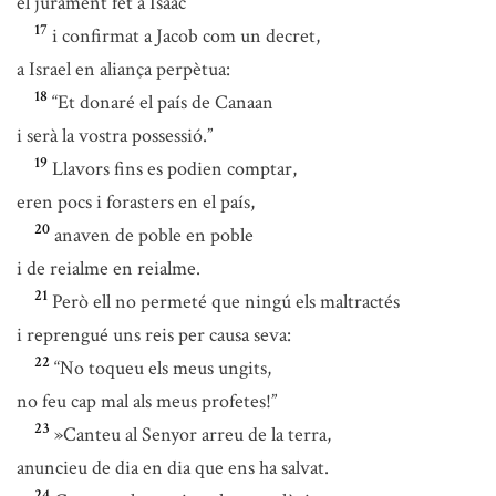
el jurament fet a Isaac
17
i confirmat a Jacob com un decret,
a Israel en aliança perpètua:
18
“Et donaré el país de Canaan
i serà la vostra possessió.”
19
Llavors fins es podien comptar,
eren pocs i forasters en el país,
20
anaven de poble en poble
i de reialme en reialme.
21
Però ell no permeté que ningú els maltractés
i reprengué uns reis per causa seva:
22
“No toqueu els meus ungits,
no feu cap mal als meus profetes!”
23
»Canteu al Senyor arreu de la terra,
anuncieu de dia en dia que ens ha salvat.
24