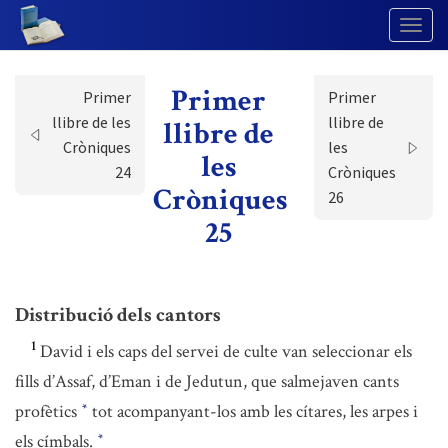
Togg
Navig
Primer
Primer
Primer
llibre de les
llibre de
llibre de
Cròniques
les
les
24
Cròniques
Cròniques
26
25
Distribució dels cantors
1
David i els caps del servei de culte van seleccionar els
fills d’Assaf, d’Eman i de Jedutun, que salmejaven cants
profètics
tot acompanyant-los amb les cítares, les arpes i
*
els címbals.
*