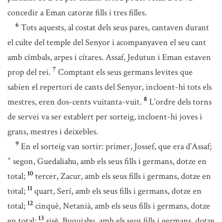
concedir a Eman catorze fills i tres filles.
6
Tots aquests, al costat dels seus pares, cantaven durant
el culte del temple del Senyor i acompanyaven el seu cant
amb címbals, arpes i cítares. Assaf, Jedutun i Eman estaven
7
prop del rei.
Comptant els seus germans levites que
sabien el repertori de cants del Senyor, incloent-hi tots els
8
mestres, eren dos-cents vuitanta-vuit.
L’ordre dels torns
de servei va ser establert per sorteig, incloent-hi joves i
grans, mestres i deixebles.
9
En el sorteig van sortir: primer, Jossef, que era d’Assaf;
segon, Guedaliahu, amb els seus fills i germans, dotze en
*
10
total;
tercer, Zacur, amb els seus fills i germans, dotze en
11
total;
quart, Serí, amb els seus fills i germans, dotze en
12
total;
cinquè, Netanià, amb els seus fills i germans, dotze
13
en total;
sisè, Buquiahu, amb els seus fills i germans, dotze