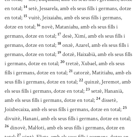
14
en total;
setè, Jessarela, amb els seus fills i germans, dotze
15
en total;
vuitè, Jeixaiahu, amb els seus fills i germans,
16
dotze en total;
novè, Mataniahu, amb els seus fills i
17
germans, dotze en total;
desè, Ximí, amb els seus fills i
18
germans, dotze en total;
onzè, Azarel, amb els seus fills i
19
germans, dotze en total;
dotzè, Haixabià, amb els seus fills
20
i germans, dotze en total;
tretzè, Xubael, amb els seus
21
fills i germans, dotze en total;
catorzè, Matitiahu, amb els
22
seus fills i germans, dotze en total;
quinzè, Jeremot, amb
23
els seus fills i germans, dotze en total;
setzè, Hananià,
24
amb els seus fills i germans, dotze en total;
dissetè,
25
Joixbecaixa, amb els seus fills i germans, dotze en total;
divuitè, Hananí, amb els seus fills i germans, dotze en total;
26
dinovè, Mal·loti, amb els seus fills i germans, dotze en
27
total;
vintè, Eliata, amb els seus fills i germans, dotze en