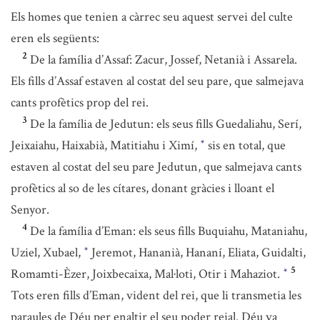
Els homes que tenien a càrrec seu aquest servei del culte
eren els següents:
2
De la família d’Assaf: Zacur, Jossef, Netanià i Assarela.
Els fills d’Assaf estaven al costat del seu pare, que salmejava
cants profètics prop del rei.
3
De la família de Jedutun: els seus fills Guedaliahu, Serí,
Jeixaiahu, Haixabià, Matitiahu i Ximí,
sis en total, que
*
estaven al costat del seu pare Jedutun, que salmejava cants
profètics al so de les cítares, donant gràcies i lloant el
Senyor.
4
De la família d’Eman: els seus fills Buquiahu, Mataniahu,
Uziel, Xubael,
Jeremot, Hananià, Hananí, Eliata, Guidalti,
*
5
Romamti-Èzer, Joixbecaixa, Mal·loti, Otir i Mahaziot.
*
Tots eren fills d’Eman, vident del rei, que li transmetia les
paraules de Déu per enaltir el seu poder reial. Déu va