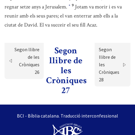
9
regnar setze anys a Jerusalem.
Jotam va morir i es va
*
reunir amb els seus pares; el van enterrar amb ells a la
ciutat de David. El va succeir el seu fill Acaz.
Segon
Segon llibre
Segon
de les
llibre de
llibre de
Cròniques
les
les
26
Cròniques
Cròniques
28
27
BCI - Bíblia catalana. Traducció interconfessional