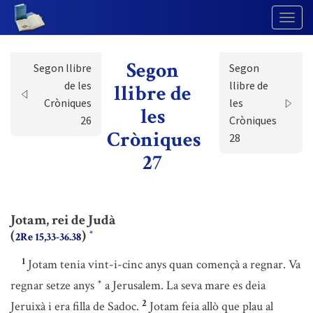
Togg
Navig
Segon
Segon llibre
Segon
de les
llibre de
llibre de
Cròniques
les
les
26
Cròniques
Cròniques
28
27
Jotam, rei de Judà
(
)
*
2Re 15,33-36.38
1
Jotam tenia vint-i-cinc anys quan començà a regnar. Va
regnar setze anys
a Jerusalem. La seva mare es deia
*
2
Jeruixà i era filla de Sadoc.
Jotam feia allò que plau al