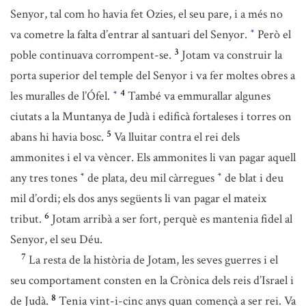
Senyor, tal com ho havia fet Ozies, el seu pare, i a més no
va cometre la falta d’entrar al santuari del Senyor.
Però el
*
3
poble continuava corrompent-se.
Jotam va construir la
porta superior del temple del Senyor i va fer moltes obres a
4
les muralles de l’Ófel.
També va emmurallar algunes
*
ciutats a la Muntanya de Judà i edificà fortaleses i torres on
5
abans hi havia bosc.
Va lluitar contra el rei dels
ammonites i el va vèncer. Els ammonites li van pagar aquell
any tres tones
de plata, deu mil càrregues
de blat i deu
*
*
mil d’ordi; els dos anys següents li van pagar el mateix
6
tribut.
Jotam arribà a ser fort, perquè es mantenia fidel al
Senyor, el seu Déu.
7
La resta de la història de Jotam, les seves guerres i el
seu comportament consten en la Crònica dels reis d’Israel i
8
de Judà.
Tenia vint-i-cinc anys quan començà a ser rei. Va