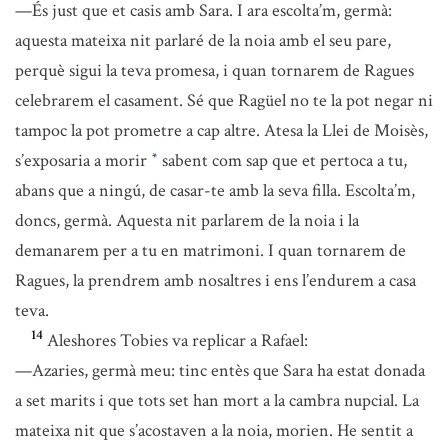
—És just que et casis amb Sara. I ara escolta’m, germà:
aquesta mateixa nit parlaré de la noia amb el seu pare,
perquè sigui la teva promesa, i quan tornarem de Ragues
celebrarem el casament. Sé que Ragüel no te la pot negar ni
tampoc la pot prometre a cap altre. Atesa la Llei de Moisès,
s’exposaria a morir
sabent com sap que et pertoca a tu,
*
abans que a ningú, de casar-te amb la seva filla. Escolta’m,
doncs, germà. Aquesta nit parlarem de la noia i la
demanarem per a tu en matrimoni. I quan tornarem de
Ragues, la prendrem amb nosaltres i ens l’endurem a casa
teva.
14
Aleshores Tobies va replicar a Rafael:
—Azaries, germà meu: tinc entès que Sara ha estat donada
a set marits i que tots set han mort a la cambra nupcial. La
mateixa nit que s’acostaven a la noia, morien. He sentit a