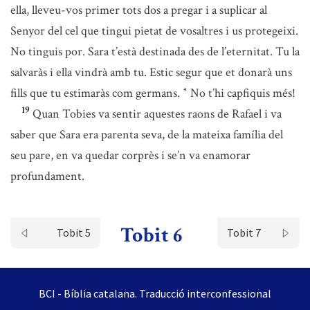
ella, lleveu-vos primer tots dos a pregar i a suplicar al
Senyor del cel que tingui pietat de vosaltres i us protegeixi.
No tinguis por. Sara t’està destinada des de l’eternitat. Tu la
salvaràs i ella vindrà amb tu. Estic segur que et donarà uns
fills que tu estimaràs com germans.
No t’hi capfiquis més!
*
19
Quan Tobies va sentir aquestes raons de Rafael i va
saber que Sara era parenta seva, de la mateixa família del
seu pare, en va quedar corprès i se’n va enamorar
profundament.
Tobit 6
Tobit 5
Tobit 7
BCI - Bíblia catalana. Traducció interconfessional