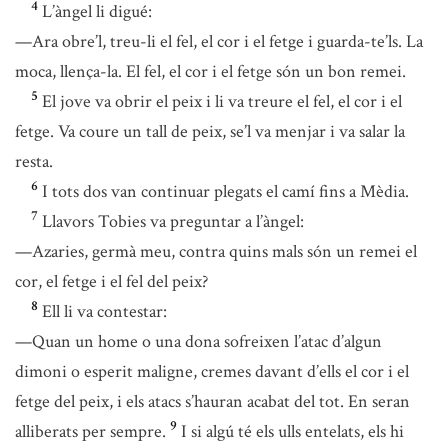
4
L’àngel li digué:
—Ara obre’l, treu-li el fel, el cor i el fetge i guarda-te’ls. La
moca, llença-la. El fel, el cor i el fetge són un bon remei.
5
El jove va obrir el peix i li va treure el fel, el cor i el
fetge. Va coure un tall de peix, se’l va menjar i va salar la
resta.
6
I tots dos van continuar plegats el camí fins a Mèdia.
7
Llavors Tobies va preguntar a l’àngel:
—Azaries, germà meu, contra quins mals són un remei el
cor, el fetge i el fel del peix?
8
Ell li va contestar:
—Quan un home o una dona sofreixen l’atac d’algun
dimoni o esperit maligne, cremes davant d’ells el cor i el
fetge del peix, i els atacs s’hauran acabat del tot. En seran
9
alliberats per sempre.
I si algú té els ulls entelats, els hi