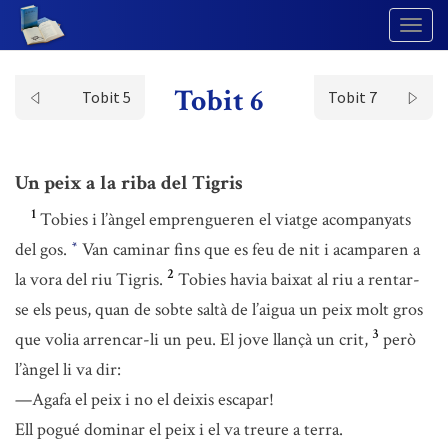
Togg
Navig
Tobit 6
Tobit 5
Tobit 7
Un peix a la riba del Tigris
1
Tobies i l’àngel emprengueren el viatge acompanyats
del gos.
Van caminar fins que es feu de nit i acamparen a
*
2
la vora del riu Tigris.
Tobies havia baixat al riu a rentar-
se els peus, quan de sobte saltà de l’aigua un peix molt gros
3
que volia arrencar-li un peu. El jove llançà un crit,
però
l’àngel li va dir:
—Agafa el peix i no el deixis escapar!
Ell pogué dominar el peix i el va treure a terra.