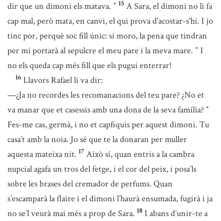
15
dir que un dimoni els matava.
A Sara, el dimoni no li fa
*
cap mal, però mata, en canvi, el qui prova d’acostar-s’hi. I jo
tinc por, perquè soc fill únic: si moro, la pena que tindran
per mi portarà al sepulcre el meu pare i la meva mare.
I
*
no els queda cap més fill que els pugui enterrar!
16
Llavors Rafael li va dir:
—¿Ja no recordes les recomanacions del teu pare? ¿No et
va manar que et casessis amb una dona de la seva família?
*
Fes-me cas, germà, i no et capfiquis per aquest dimoni. Tu
casa’t amb la noia. Jo sé que te la donaran per muller
17
aquesta mateixa nit.
Això sí, quan entris a la cambra
nupcial agafa un tros del fetge, i el cor del peix, i posa’ls
sobre les brases del cremador de perfums. Quan
s’escamparà la flaire i el dimoni l’haurà ensumada, fugirà i ja
18
no se’l veurà mai més a prop de Sara.
I abans d’unir-te a