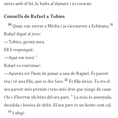
untes amb el fel, hi bufes al damunt i es curaran.
Consells de Rafael a Tobies
10
11
Quan van entrar a Mèdia i ja s’acostaven a Ecbàtana,
Rafael digué al jove:
—Tobies, germà meu.
Ell li respongué:
—Aquí em tens!
*
Rafael va continuar:
—Aquesta nit l’hem de passar a casa de Ragüel. És parent
12
teu i té una filla, que es diu Sara.
És filla única. Tu ets el
seu parent més pròxim i tens més dret que ningú de casar-
t’hi i d’heretar els béns del seu pare.
La noia és assenyada,
*
decidida i bonica de debò. El seu pare és un home com cal.
13
I afegí: