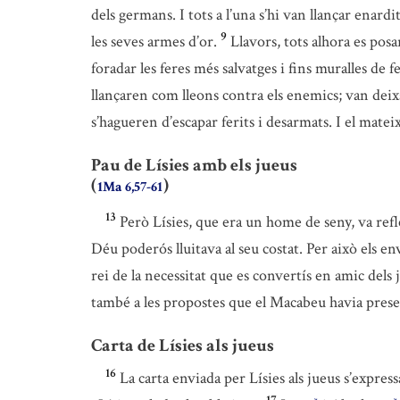
dels germans. I tots a l’una s’hi van llançar enardit
9
les seves armes d’or.
Llavors, tots alhora es pos
foradar les feres més salvatges i fins muralles de f
llançaren com lleons contra els enemics; van deixa
s’hagueren d’escapar ferits i desarmats. I el matei
Pau de Lísies amb els jueus
(
)
1Ma 6,57-61
13
Però Lísies, que era un home de seny, va refl
Déu poderós lluitava al seu costat. Per això els en
rei de la necessitat que es convertís en amic dels 
també a les propostes que el Macabeu havia present
Carta de Lísies als jueus
16
La carta enviada per Lísies als jueus s’express