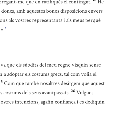
18
pregant-me que en ratifiqués el contingut.
He
, doncs, amb aquestes bones disposicions envers
cions als vostres representants i als meus perquè
.»
*
va que els súbdits del meu regne visquin sense
en a adoptar els costums grecs, tal com volia el
25
Com que també nosaltres desitgem que aquest
26
s costums dels seus avantpassats.
Vulgues
ostres intencions, agafin confiança i es dediquin