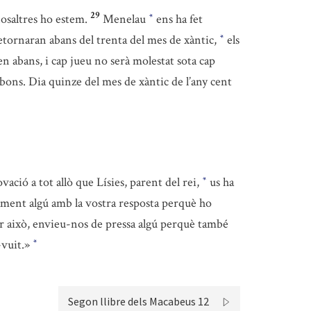
29
osaltres ho estem.
Menelau
ens ha fet
*
retornaran abans del trenta del mes de xàntic,
els
*
ien abans, i cap jueu no serà molestat sota cap
bons. Dia quinze del mes de xàntic de l’any cent
ció a tot allò que Lísies, parent del rei,
us ha
*
ament algú amb la vostra resposta perquè ho
r això, envieu-nos de pressa algú perquè també
-vuit.»
*
Segon llibre dels Macabeus 12