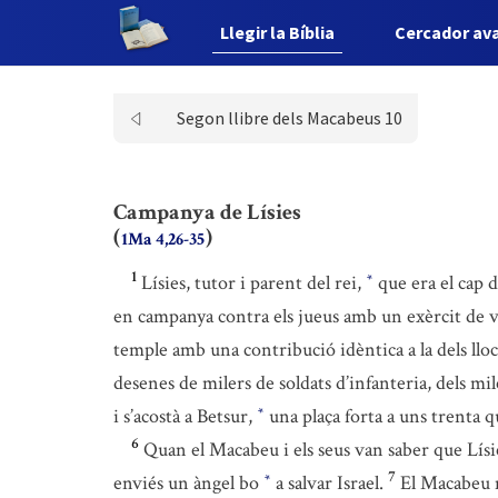
Llegir la Bíblia
Cercador av
Segon llibre dels Macabeus 10
Campanya de Lísies
(
)
1Ma 4,26-35
1
Lísies, tutor i parent del rei,
que era el cap d
*
en campanya contra els jueus amb un exèrcit de vu
temple amb una contribució idèntica a la dels lloc
desenes de milers de soldats d’infanteria, dels mil
i s’acostà a Betsur,
una plaça forta a uns trenta 
*
6
Quan el Macabeu i els seus van saber que Lísies
7
enviés un àngel bo
a salvar Israel.
El Macabeu m
*