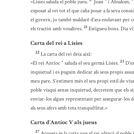
17
«Lísies saluda el poble jueu.
Joan
i Absalom,
*
*
exposat al rei tot el que calia posar a la seva consi
el govern, jo també maldaré d’ara endavant per co
21
els tractin amb vosaltres.
Estigueu bons. Dia vi
Carta del rei a Lísies
22
La carta del rei deia així:
23
«El rei Antíoc
saluda el seu germà Lísies.
D’en
*
inquietud i es puguin dedicar als seus propis ass
meu pare. S’estimen més el seu propi estil de viur
poble visqui sense inquietud, decretem que els si
enviar-los algun representant per assegurar-los d
als seus afers amb tota tranquil·litat.»
Carta d’Antíoc V als jueus
27
Aquesta és la carta que el rei adreçà al poble 