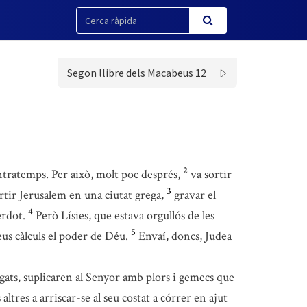
Segon llibre dels Macabeus 12
2
ntratemps. Per això, molt poc després,
va sortir
3
rtir Jerusalem en una ciutat grega,
gravar el
4
erdot.
Però Lísies, que estava orgullós de les
5
seus càlculs el poder de Déu.
Envaí, doncs, Judea
legats, suplicaren al Senyor amb plors i gemecs que
tres a arriscar-se al seu costat a córrer en ajut