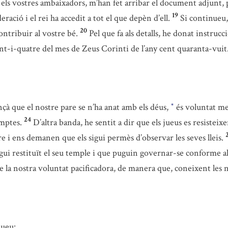
els vostres ambaixadors, m’han fet arribar el document adjunt, 
19
deració i el rei ha accedit a tot el que depèn d’ell.
Si continueu
20
ntribuir al vostre bé.
Pel que fa als detalls, he donat instruc
nt-i-quatre del mes de Zeus Corinti de l’any cent quaranta-vuit
çà que el nostre pare se n’ha anat amb els déus,
és voluntat me
*
24
umptes.
D’altra banda, he sentit a dir que els jueus es resisteix
e i ens demanen que els sigui permès d’observar les seves lleis.
gui restituït el seu temple i que puguin governar-se conforme al
e la nostra voluntat pacificadora, de manera que, coneixent les n
jueu: