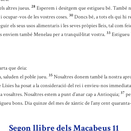
28
els altres jueus.
Esperem i desitgem que estigueu bé. També n
30
 i ocupar-vos de les vostres coses.
Doncs bé, a tots els qui hi 
guir els seus usos alimentaris i les seves pròpies lleis, tal com fe
33
s enviem també Menelau per a tranquil·litat vostra.
Estigueu 
rta que deia:
35
 saluden el poble jueu.
Nosaltres donem també la nostra aprova
ísies ha posat a la consideració del rei i envieu-nos immediat
37
 vosaltres. Nosaltres estem a punt d’anar cap a Antioquia;
pe
igueu bons. Dia quinze del mes de xàntic de l’any cent quaranta
Segon llibre dels Macabeus 11