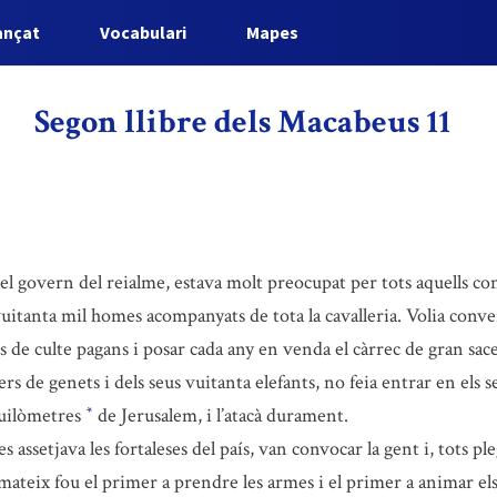
ançat
Vocabulari
Mapes
Segon llibre dels Macabeus 11
el govern del reialme, estava molt preocupat per tots aquells co
itanta mil homes acompanyats de tota la cavalleria. Volia conve
s de culte pagans i posar cada any en venda el càrrec de gran sac
ers de genets i dels seus vuitanta elefants, no feia entrar en els 
quilòmetres
de Jerusalem, i l’atacà durament.
*
 assetjava les fortaleses del país, van convocar la gent i, tots p
ateix fou el primer a prendre les armes i el primer a animar els al