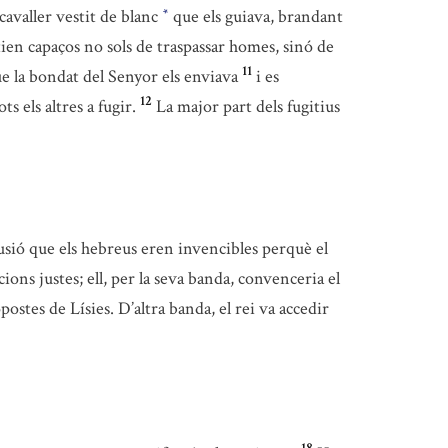
cavaller vestit de blanc
que els guiava, brandant
*
tien capaços no sols de traspassar homes, sinó de
11
ue la bondat del Senyor els enviava
i es
12
ts els altres a fugir.
La major part dels fugitius
lusió que els hebreus eren invencibles perquè el
ons justes; ell, per la seva banda, convenceria el
ostes de Lísies. D’altra banda, el rei va accedir