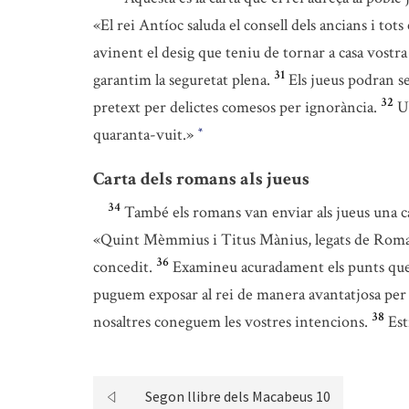
«El rei Antíoc saluda el consell dels ancians i tots 
avinent el desig que teniu de tornar a casa vostra
31
garantim la seguretat plena.
Els jueus podran se
32
pretext per delictes comesos per ignorància.
U
quaranta-vuit.»
*
Carta dels romans als jueus
34
També els romans van enviar als jueus una ca
«Quint Mèmmius i Titus Mànius, legats de Roma,
36
concedit.
Examineu acuradament els punts que L
puguem exposar al rei de manera avantatjosa per a
38
nosaltres coneguem les vostres intencions.
Est
Segon llibre dels Macabeus 10