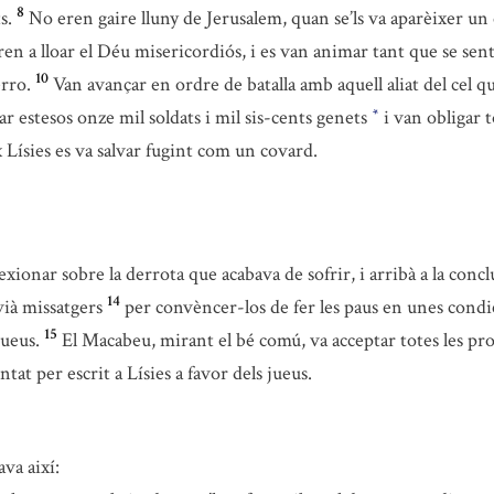
8
s.
No eren gaire lluny de Jerusalem, quan se’ls va aparèixer un 
aren a lloar el Déu misericordiós, i es van animar tant que se sen
10
erro.
Van avançar en ordre de batalla amb aquell aliat del cel q
r estesos onze mil soldats i mil sis-cents genets
i van obligar to
*
x Lísies es va salvar fugint com un covard.
exionar sobre la derrota que acabava de sofrir, i arribà a la conc
14
vià missatgers
per convèncer-los de fer les paus en unes condici
15
jueus.
El Macabeu, mirant el bé comú, va acceptar totes les prop
at per escrit a Lísies a favor dels jueus.
ava així: