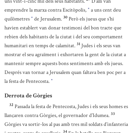
uns vint-i-cinc mil dels seus habitants.
D’allí van
emprendre la marxa contra Escitòpolis,
a uns cent deu
*
30
quilòmetres
de Jerusalem.
Però els jueus que s’hi
*
havien establert van donar testimoni del bon tracte que
rebien dels habitants de la ciutat i del seu comportament
31
humanitari en temps de calamitat.
Judes i els seus van
mostrar el seu agraïment i exhortaren la gent de la ciutat a
mantenir sempre aquests bons sentiments amb els jueus.
Després van tornar a Jerusalem quan faltava ben poc per a
la festa de Pentecosta.
*
Derrota de Gòrgies
32
Passada la festa de Pentecosta, Judes i els seus homes es
33
llançaren contra Gòrgies, el governador d’Idumea.
Gòrgies va sortir-los al pas amb tres mil soldats d’infanteria
34