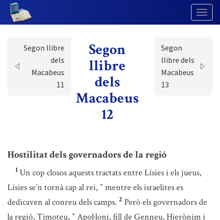
Togg
Navig
Segon
Segon llibre
Segon
dels
llibre dels
llibre
Macabeus
Macabeus
dels
11
13
Macabeus
12
Hostilitat dels governadors de la regió
1
Un cop closos aquests tractats entre Lísies i els jueus,
Lísies se’n tornà cap al rei,
mentre els israelites es
*
2
dedicaven al conreu dels camps.
Però els governadors de
la regió, Timoteu,
Apol·loni, fill de Genneu, Hierònim i
*