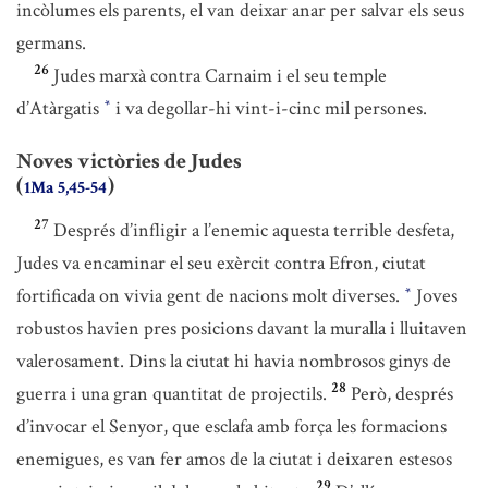
incòlumes els parents, el van deixar anar per salvar els seus
germans.
26
Judes marxà contra Carnaim i el seu temple
d’Atàrgatis
i va degollar-hi vint-i-cinc mil persones.
*
Noves victòries de Judes
(
)
1Ma 5,45-54
27
Després d’infligir a l’enemic aquesta terrible desfeta,
Judes va encaminar el seu exèrcit contra Efron, ciutat
fortificada on vivia gent de nacions molt diverses.
Joves
*
robustos havien pres posicions davant la muralla i lluitaven
valerosament. Dins la ciutat hi havia nombrosos ginys de
28
guerra i una gran quantitat de projectils.
Però, després
d’invocar el Senyor, que esclafa amb força les formacions
enemigues, es van fer amos de la ciutat i deixaren estesos
29