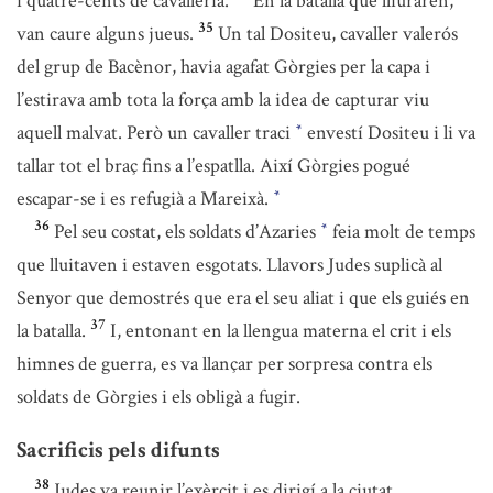
i quatre-cents de cavalleria.
En la batalla que lliuraren,
35
van caure alguns jueus.
Un tal Dositeu, cavaller valerós
del grup de Bacènor, havia agafat Gòrgies per la capa i
l’estirava amb tota la força amb la idea de capturar viu
aquell malvat. Però un cavaller traci
envestí Dositeu i li va
*
tallar tot el braç fins a l’espatlla. Així Gòrgies pogué
escapar-se i es refugià a Mareixà.
*
36
Pel seu costat, els soldats d’Azaries
feia molt de temps
*
que lluitaven i estaven esgotats. Llavors Judes suplicà al
Senyor que demostrés que era el seu aliat i que els guiés en
37
la batalla.
I, entonant en la llengua materna el crit i els
himnes de guerra, es va llançar per sorpresa contra els
soldats de Gòrgies i els obligà a fugir.
Sacrificis pels difunts
38
Judes va reunir l’exèrcit i es dirigí a la ciutat