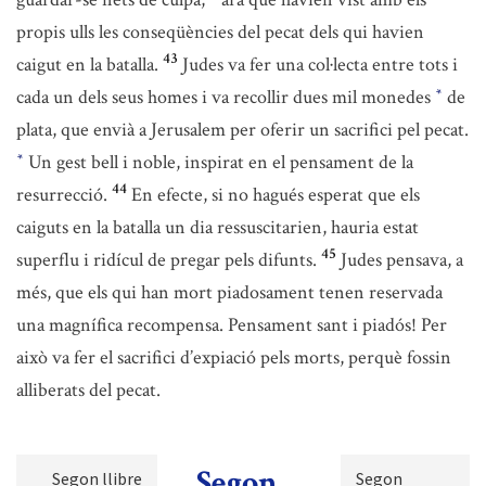
propis ulls les conseqüències del pecat dels qui havien
43
caigut en la batalla.
Judes va fer una col·lecta entre tots i
cada un dels seus homes i va recollir dues mil monedes
de
*
plata, que envià a Jerusalem per oferir un sacrifici pel pecat.
Un gest bell i noble, inspirat en el pensament de la
*
44
resurrecció.
En efecte, si no hagués esperat que els
caiguts en la batalla un dia ressuscitarien, hauria estat
45
superflu i ridícul de pregar pels difunts.
Judes pensava, a
més, que els qui han mort piadosament tenen reservada
una magnífica recompensa. Pensament sant i piadós! Per
això va fer el sacrifici d’expiació pels morts, perquè fossin
alliberats del pecat.
Segon
Segon llibre
Segon