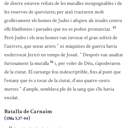
de dintre estaven refiats de les muralles inexpugnables i de
les reserves de queviures; per això tractaven molt
grollerament els homes de Judes i afegien als insults contra
15
ells blasfèmies i paraules que no es poden pronunciar.
Però Judes i els seus homes van invocar el gran sobirà de
l’univers, que sense ariets
ni màquines de guerra havia
*
enderrocat Jericó en temps de Josuè.
Després van assaltar
*
16
furiosament la muralla
i, per voler de Déu, s’apoderaren
de la ciutat. El carnatge fou indescriptible, fins al punt que
l’estany que és a tocar de la ciutat, d’uns quatre-cents
metres
d’ample, semblava ple de la sang que s’hi havia
*
escolat.
Batalla de Carnaim
(
)
1Ma 5,37-44