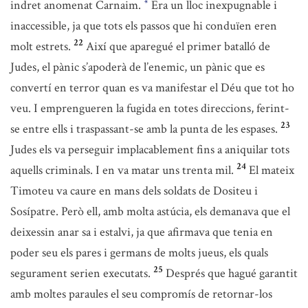
indret anomenat Carnaim.
Era un lloc inexpugnable i
*
inaccessible, ja que tots els passos que hi conduïen eren
22
molt estrets.
Així que aparegué el primer batalló de
Judes, el pànic s’apoderà de l’enemic, un pànic que es
convertí en terror quan es va manifestar el Déu que tot ho
veu. I emprengueren la fugida en totes direccions, ferint-
23
se entre ells i traspassant-se amb la punta de les espases.
Judes els va perseguir implacablement fins a aniquilar tots
24
aquells criminals. I en va matar uns trenta mil.
El mateix
Timoteu va caure en mans dels soldats de Dositeu i
Sosípatre. Però ell, amb molta astúcia, els demanava que el
deixessin anar sa i estalvi, ja que afirmava que tenia en
poder seu els pares i germans de molts jueus, els quals
25
segurament serien executats.
Després que hagué garantit
amb moltes paraules el seu compromís de retornar-los