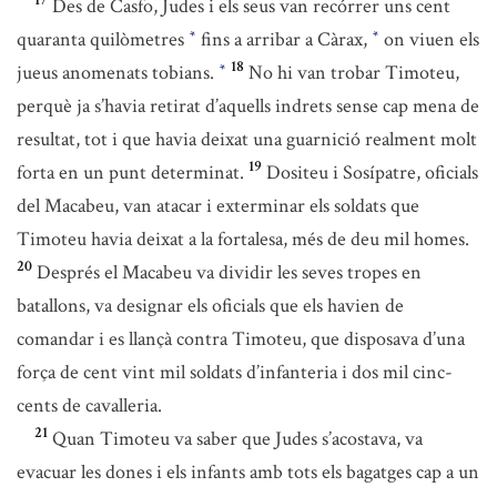
17
Des de Casfo, Judes i els seus van recórrer uns cent
quaranta quilòmetres
fins a arribar a Càrax,
on viuen els
*
*
18
jueus anomenats tobians.
No hi van trobar Timoteu,
*
perquè ja s’havia retirat d’aquells indrets sense cap mena de
resultat, tot i que havia deixat una guarnició realment molt
19
forta en un punt determinat.
Dositeu i Sosípatre, oficials
del Macabeu, van atacar i exterminar els soldats que
Timoteu havia deixat a la fortalesa, més de deu mil homes.
20
Després el Macabeu va dividir les seves tropes en
batallons, va designar els oficials que els havien de
comandar i es llançà contra Timoteu, que disposava d’una
força de cent vint mil soldats d’infanteria i dos mil cinc-
cents de cavalleria.
21
Quan Timoteu va saber que Judes s’acostava, va
evacuar les dones i els infants amb tots els bagatges cap a un