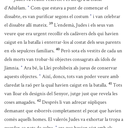
d’Adul·lam.
Com que estava a punt de començar el
*
dissabte, es van purificar segons el costum
i van celebrar
*
39
el dissabte allí mateix.
L’endemà, Judes i els seus van
veure que era urgent recollir els cadàvers dels qui havien
caigut en la batalla i enterrar-los al costat dels seus parents
40
en els sepulcres familiars.
Però sota els vestits de cada un
dels morts van trobar-hi objectes consagrats als ídols de
Jàmnia.
Ara bé, la Llei prohibeix als jueus de conservar
*
aquests objectes.
Així, doncs, tots van poder veure amb
*
41
claredat la raó per la qual havien caigut en la batalla.
Tots
van lloar els designis del Senyor, jutge just que revela les
42
coses amagades.
Després li van adreçar súpliques
demanant que esborrés completament el pecat que havien
comès aquells homes. El valerós Judes va exhortar la tropa a
guardar-se nets de culpa,
ara que havien vist amb els
*