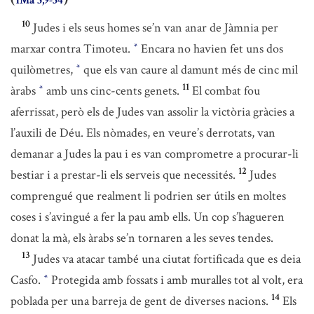
1Ma 5,9-54
10
Judes i els seus homes se’n van anar de Jàmnia per
marxar contra Timoteu.
Encara no havien fet uns dos
*
quilòmetres,
que els van caure al damunt més de cinc mil
*
11
àrabs
amb uns cinc-cents genets.
El combat fou
*
aferrissat, però els de Judes van assolir la victòria gràcies a
l’auxili de Déu. Els nòmades, en veure’s derrotats, van
demanar a Judes la pau i es van comprometre a procurar-li
12
bestiar i a prestar-li els serveis que necessités.
Judes
comprengué que realment li podrien ser útils en moltes
coses i s’avingué a fer la pau amb ells. Un cop s’hagueren
donat la mà, els àrabs se’n tornaren a les seves tendes.
13
Judes va atacar també una ciutat fortificada que es deia
Casfo.
Protegida amb fossats i amb muralles tot al volt, era
*
14
poblada per una barreja de gent de diverses nacions.
Els