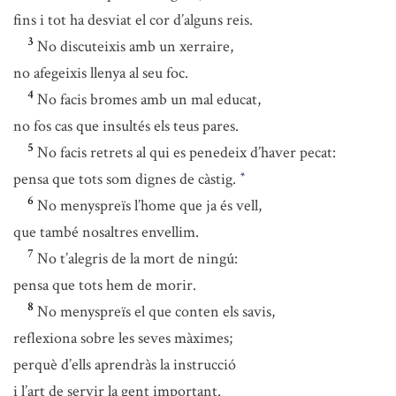
fins i tot ha desviat el cor d’alguns reis.
3
No discuteixis amb un xerraire,
no afegeixis llenya al seu foc.
4
No facis bromes amb un mal educat,
no fos cas que insultés els teus pares.
5
No facis retrets al qui es penedeix d’haver pecat:
pensa que tots som dignes de càstig.
*
6
No menyspreïs l’home que ja és vell,
que també nosaltres envellim.
7
No t’alegris de la mort de ningú:
pensa que tots hem de morir.
8
No menyspreïs el que conten els savis,
reflexiona sobre les seves màximes;
perquè d’ells aprendràs la instrucció
i l’art de servir la gent important.