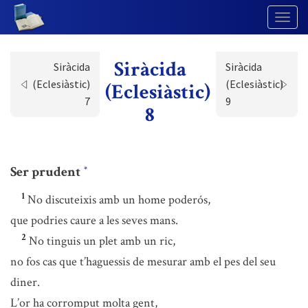
Togg
Navig
Siràcida
Siràcida
Siràcida
(Eclesiàstic)
(Eclesiàstic)
(Eclesiàstic)
7
9
8
Ser prudent
*
1
No discuteixis amb un home poderós,
que podries caure a les seves mans.
2
No tinguis un plet amb un ric,
no fos cas que t’haguessis de mesurar amb el pes del seu
diner.
L’or ha corromput molta gent,