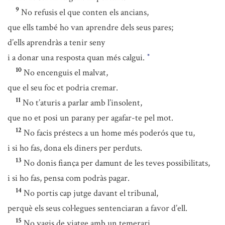
9
No refusis el que conten els ancians,
que ells també ho van aprendre dels seus pares;
d’ells aprendràs a tenir seny
i a donar una resposta quan més calgui.
*
10
No encenguis el malvat,
que el seu foc et podria cremar.
11
No t’aturis a parlar amb l’insolent,
que no et posi un parany per agafar-te pel mot.
12
No facis préstecs a un home més poderós que tu,
i si ho fas, dona els diners per perduts.
13
No donis fiança per damunt de les teves possibilitats,
i si ho fas, pensa com podràs pagar.
14
No portis cap jutge davant el tribunal,
perquè els seus col·legues sentenciaran a favor d’ell.
15
No vagis de viatge amb un temerari