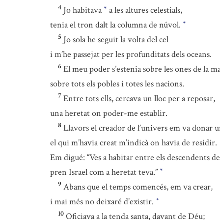
4
Jo habitava
a les altures celestials,
*
tenia el tron dalt la columna de núvol.
*
5
Jo sola he seguit la volta del cel
i m’he passejat per les profunditats dels oceans.
6
El meu poder s’estenia sobre les ones de la mar
sobre tots els pobles i totes les nacions.
7
Entre tots ells, cercava un lloc per a reposar,
una heretat on poder-me establir.
8
Llavors el creador de l’univers em va donar u
el qui m’havia creat m’indicà on havia de residir.
Em digué: “Ves a habitar entre els descendents de
pren Israel com a heretat teva.”
*
9
Abans que el temps comencés, em va crear,
i mai més no deixaré d’existir.
*
10
Oficiava a la tenda santa, davant de Déu;