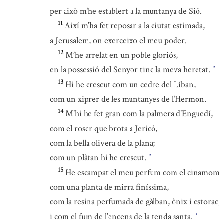
per això m’he establert a la muntanya de Sió.
11
Així m’ha fet reposar a la ciutat estimada,
a Jerusalem, on exerceixo el meu poder.
12
M’he arrelat en un poble gloriós,
en la possessió del Senyor tinc la meva heretat.
*
13
Hi he crescut com un cedre del Líban,
com un xiprer de les muntanyes de l’Hermon.
14
M’hi he fet gran com la palmera d’Enguedí,
com el roser que brota a Jericó,
com la bella olivera de la plana;
com un plàtan hi he crescut.
*
15
He escampat el meu perfum com el cinamom i
com una planta de mirra finíssima,
com la resina perfumada de gàlban, ònix i estorac
i com el fum de l’encens de la tenda santa.
*