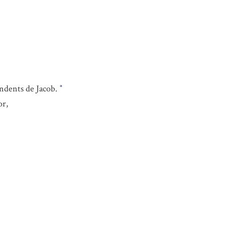
endents de Jacob.
*
or,