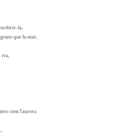
scobrir-la,
grans que la mar,
 riu,
ants com l’aurora
,