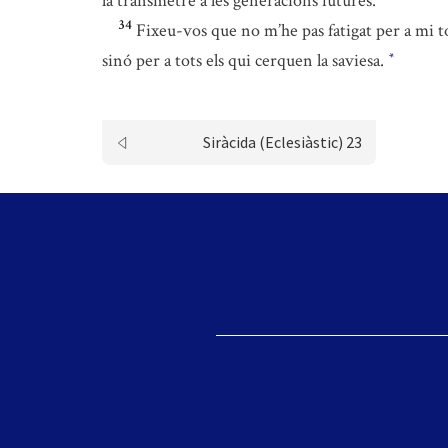
la transmetré a les generacions futures.
34
Fixeu-vos que no m’he pas fatigat per a mi to
sinó per a tots els qui cerquen la saviesa.
*
Siràcida (Eclesiàstic) 23