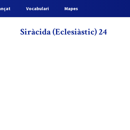
ançat
Vocabulari
Mapes
Siràcida (Eclesiàstic) 24