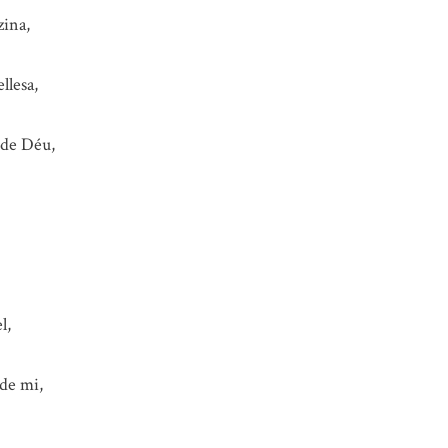
zina,
llesa,
ó de Déu,
l,
de mi,