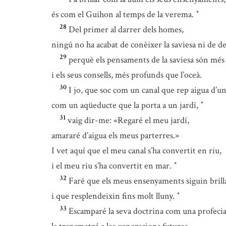
és com el Guihon al temps de la verema.
*
28
Del primer al darrer dels homes,
ningú no ha acabat de conèixer la saviesa ni de de
29
perquè els pensaments de la saviesa són més 
i els seus consells, més profunds que l’oceà.
30
I jo, que soc com un canal que rep aigua d’un
com un aqüeducte que la porta a un jardí,
*
31
vaig dir-me: «Regaré el meu jardí,
amararé d’aigua els meus parterres.»
I vet aquí que el meu canal s’ha convertit en riu,
i el meu riu s’ha convertit en mar.
*
32
Faré que els meus ensenyaments siguin brill
i que resplendeixin fins molt lluny.
*
33
Escamparé la seva doctrina com una profecia