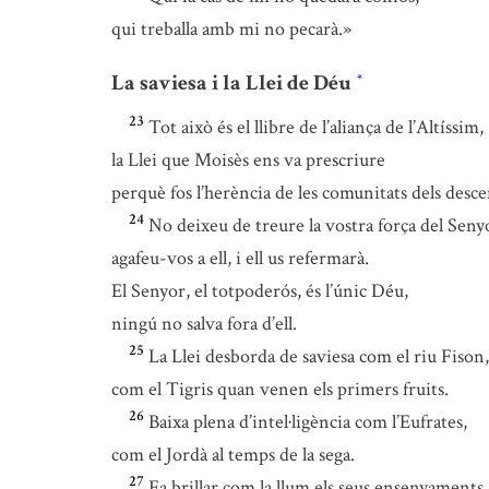
qui treballa amb mi no pecarà.»
La saviesa i la Llei de Déu
*
23
Tot això és el llibre de l’aliança de l’Altíssim,
la Llei que Moisès ens va prescriure
perquè fos l’herència de les comunitats dels desc
24
No deixeu de treure la vostra força del Seny
agafeu-vos a ell, i ell us refermarà.
El Senyor, el totpoderós, és l’únic Déu,
ningú no salva fora d’ell.
25
La Llei desborda de saviesa com el riu Fison,
com el Tigris quan venen els primers fruits.
26
Baixa plena d’intel·ligència com l’Eufrates,
com el Jordà al temps de la sega.
27
Fa brillar com la llum els seus ensenyaments,