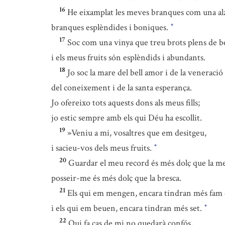
16
He eixamplat les meves branques com una al
branques esplèndides i boniques.
*
17
Soc com una vinya que treu brots plens de be
i els meus fruits són esplèndids i abundants.
18
Jo soc la mare del bell amor i de la veneraci
del coneixement i de la santa esperança.
Jo ofereixo tots aquests dons als meus fills;
jo estic sempre amb els qui Déu ha escollit.
19
»Veniu a mi, vosaltres que em desitgeu,
i sacieu-vos dels meus fruits.
*
20
Guardar el meu record és més dolç que la me
posseir-me és més dolç que la bresca.
21
Els qui em mengen, encara tindran més fam 
i els qui em beuen, encara tindran més set.
*
22
Qui fa cas de mi no quedarà confós,