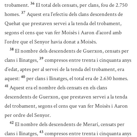
36
trobament.
El total dels censats, per clans, fou de 2.750
37
homes.
Aquest era l’efectiu dels clans descendents de
Quehat que prestaven servei a la tenda del trobament,
segons el cens que van fer Moisès i Aaron d’acord amb
l’ordre que el Senyor havia donat a Moisès.
38
El nombre dels descendents de Guerxon, censats per
39
clans i llinatges,
compresos entre trenta i cinquanta anys
d’edat, aptes per al servei de la tenda del trobament, era
40
aquest:
per clans i llinatges, el total era de 2.630 homes.
41
Aquest era el nombre dels censats en els clans
descendents de Guerxon, que prestaven servei a la tenda
del trobament, segons el cens que van fer Moisès i Aaron
per ordre del Senyor.
42
El nombre dels descendents de Merarí, censats per
43
clans i llinatges,
compresos entre trenta i cinquanta anys