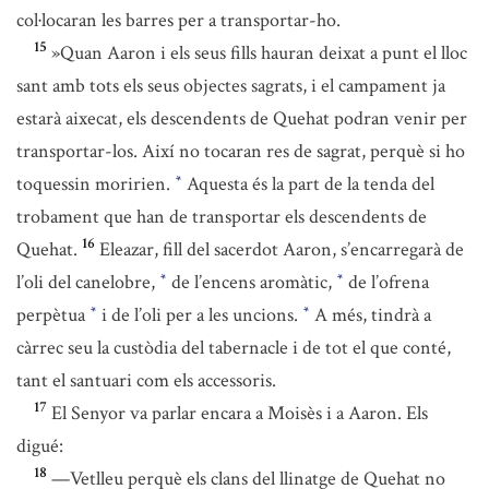
col·locaran les barres per a transportar-ho.
15
»Quan Aaron i els seus fills hauran deixat a punt el lloc
sant amb tots els seus objectes sagrats, i el campament ja
estarà aixecat, els descendents de Quehat podran venir per
transportar-los. Així no tocaran res de sagrat, perquè si ho
toquessin moririen.
Aquesta és la part de la tenda del
*
trobament que han de transportar els descendents de
16
Quehat.
Eleazar, fill del sacerdot Aaron, s’encarregarà de
l’oli del canelobre,
de l’encens aromàtic,
de l’ofrena
*
*
perpètua
i de l’oli per a les uncions.
A més, tindrà a
*
*
càrrec seu la custòdia del tabernacle i de tot el que conté,
tant el santuari com els accessoris.
17
El Senyor va parlar encara a Moisès i a Aaron. Els
digué:
18
—Vetlleu perquè els clans del llinatge de Quehat no