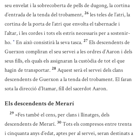
seu envelat i la sobrecoberta de pells de dugong, la cortina
26
d’entrada de la tenda del trobament,
les teles de l’atri, la
cortina de la porta de l’atri que envolta el tabernacle i
l’altar, i les cordes i tots els estris necessaris per a sostenir-
27
ho.
En això consistirà la seva tasca.
Els descendents de
*
Guerxon compliran el seu servei a les ordres d’Aaron i dels
seus fills, els quals els assignaran la custòdia de tot el que
28
hagin de transportar.
Aquest serà el servei dels clans
descendents de Guerxon a la tenda del trobament. El faran
sota la direcció d’Itamar, fill del sacerdot Aaron.
Els descendents de Merarí
29
»Fes també el cens, per clans i llinatges, dels
30
descendents de Merarí.
Tots els compresos entre trenta
i cinquanta anys d’edat, aptes per al servei, seran destinats a