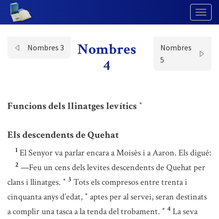
Togg
Navig
Nombres
Nombres 3
Nombres
5
4
Funcions dels llinatges levítics
*
Els descendents de Quehat
1
El Senyor va parlar encara a Moisès i a Aaron. Els digué:
2
—Feu un cens dels levites descendents de Quehat per
3
clans i llinatges.
Tots els compresos entre trenta i
*
cinquanta anys d’edat,
aptes per al servei, seran destinats
*
4
a complir una tasca a la tenda del trobament.
La seva
*