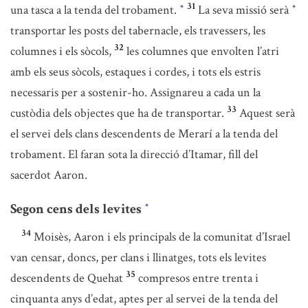
31
una tasca a la tenda del trobament.
La seva missió serà
*
*
transportar les posts del tabernacle, els travessers, les
32
columnes i els sòcols,
les columnes que envolten l’atri
amb els seus sòcols, estaques i cordes, i tots els estris
necessaris per a sostenir-ho. Assignareu a cada un la
33
custòdia dels objectes que ha de transportar.
Aquest serà
el servei dels clans descendents de Merarí a la tenda del
trobament. El faran sota la direcció d’Itamar, fill del
sacerdot Aaron.
Segon cens dels levites
*
34
Moisès, Aaron i els principals de la comunitat d’Israel
van censar, doncs, per clans i llinatges, tots els levites
35
descendents de Quehat
compresos entre trenta i
cinquanta anys d’edat, aptes per al servei de la tenda del