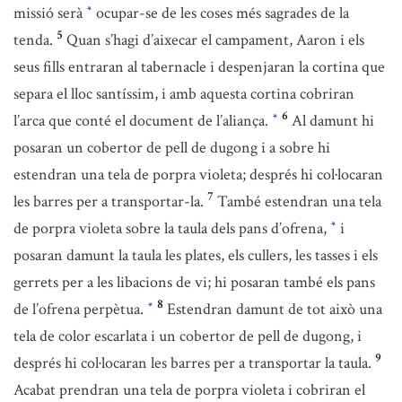
missió serà
ocupar-se de les coses més sagrades de la
*
5
tenda.
Quan s’hagi d’aixecar el campament, Aaron i els
seus fills entraran al tabernacle i despenjaran la cortina que
separa el lloc santíssim, i amb aquesta cortina cobriran
6
l’arca que conté el document de l’aliança.
Al damunt hi
*
posaran un cobertor de pell de dugong i a sobre hi
estendran una tela de porpra violeta; després hi col·locaran
7
les barres per a transportar-la.
També estendran una tela
de porpra violeta sobre la taula dels pans d’ofrena,
i
*
posaran damunt la taula les plates, els cullers, les tasses i els
gerrets per a les libacions de vi; hi posaran també els pans
8
de l’ofrena perpètua.
Estendran damunt de tot això una
*
tela de color escarlata i un cobertor de pell de dugong, i
9
després hi col·locaran les barres per a transportar la taula.
Acabat prendran una tela de porpra violeta i cobriran el