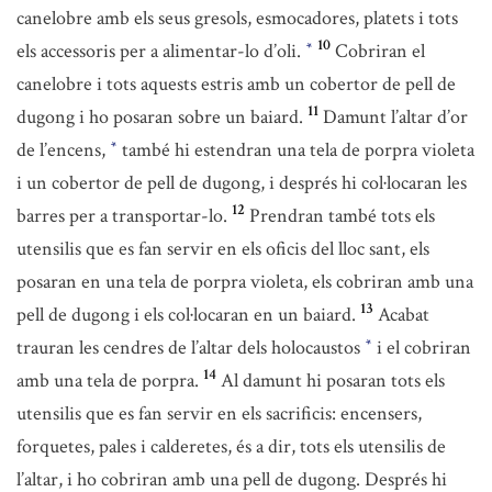
canelobre amb els seus gresols, esmocadores, platets i tots
10
els accessoris per a alimentar-lo d’oli.
Cobriran el
*
canelobre i tots aquests estris amb un cobertor de pell de
11
dugong i ho posaran sobre un baiard.
Damunt l’altar d’or
de l’encens,
també hi estendran una tela de porpra violeta
*
i un cobertor de pell de dugong, i després hi col·locaran les
12
barres per a transportar-lo.
Prendran també tots els
utensilis que es fan servir en els oficis del lloc sant, els
posaran en una tela de porpra violeta, els cobriran amb una
13
pell de dugong i els col·locaran en un baiard.
Acabat
trauran les cendres de l’altar dels holocaustos
i el cobriran
*
14
amb una tela de porpra.
Al damunt hi posaran tots els
utensilis que es fan servir en els sacrificis: encensers,
forquetes, pales i calderetes, és a dir, tots els utensilis de
l’altar, i ho cobriran amb una pell de dugong. Després hi