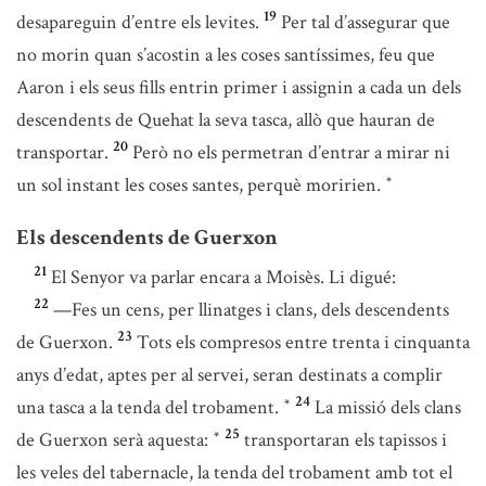
19
desapareguin d’entre els levites.
Per tal d’assegurar que
no morin quan s’acostin a les coses santíssimes, feu que
Aaron i els seus fills entrin primer i assignin a cada un dels
descendents de Quehat la seva tasca, allò que hauran de
20
transportar.
Però no els permetran d’entrar a mirar ni
un sol instant les coses santes, perquè moririen.
*
Els descendents de Guerxon
21
El Senyor va parlar encara a Moisès. Li digué:
22
—Fes un cens, per llinatges i clans, dels descendents
23
de Guerxon.
Tots els compresos entre trenta i cinquanta
anys d’edat, aptes per al servei, seran destinats a complir
24
una tasca a la tenda del trobament.
La missió dels clans
*
25
de Guerxon serà aquesta:
transportaran els tapissos i
*
les veles del tabernacle, la tenda del trobament amb tot el