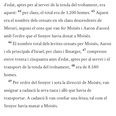
d’edat, aptes per al servei de la tenda del trobament, era
44
45
aquest:
per clans, el total era de 3.200 homes.
Aquest
era el nombre dels censats en els clans descendents de
Merarí, segons el cens que van fer Moisès i Aaron d’acord
amb l’ordre que el Senyor havia donat a Moisès.
46
El nombre total dels levites censats per Moisès, Aaron
47
i els principals d’Israel, per clans i llinatges,
compresos
entre trenta i cinquanta anys d’edat, aptes per al servei i el
48
transport de la tenda del trobament,
era de 8.580
homes.
49
Per ordre del Senyor i sota la direcció de Moisès, van
assignar a cadascú la seva tasca i allò que havia de
transportar. A cadascú li van confiar una feina, tal com el
Senyor havia manat a Moisès.