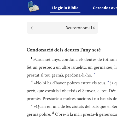
Llegir la Bíblia
Cercador av
Deuteronomi 14
Condonació dels deutes l’any setè
1
»Cada set anys, condona els deutes de tothom
fet un préstec a un altre israelita, un germà seu, 
prestat al teu germà, perdona-li-ho.
*
4
»No hi ha d’haver pobres entre els teus,
ja q
*
però, que escoltis i obeeixis el Senyor, el teu D
promès. Prestaràs a moltes nacions i no hauràs d
7
»Quan en una de les ciutats del país que el Se
8
germà pobre.
Obre-li la mà i presta-li generosam