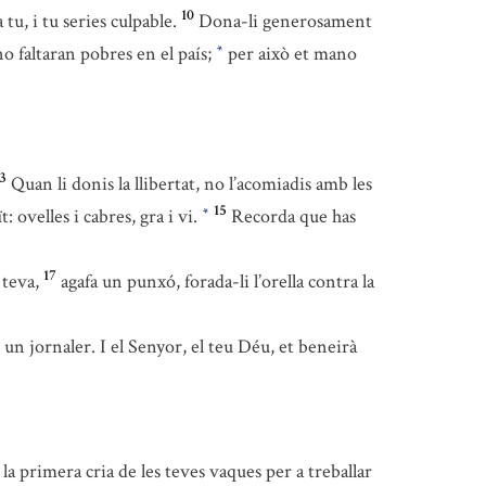
10
tu, i tu series culpable.
Dona-li generosament
o faltaran pobres en el país;
per això et mano
*
3
Quan li donis la llibertat, no l’acomiadis amb les
15
 ovelles i cabres, gra i vi.
Recorda que has
*
17
 teva,
agafa un punxó, forada-li l’orella contra la
 un jornaler. I el Senyor, el teu Déu, et beneirà
 la primera cria de les teves vaques per a treballar