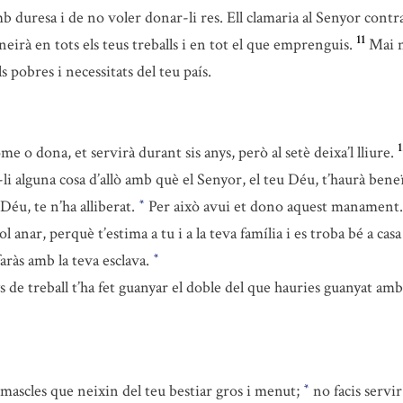
 duresa i de no voler donar-li res. Ell clamaria al Senyor contra 
11
neirà en tots els teus treballs i en tot el que emprenguis.
Mai n
 pobres i necessitats del teu país.
1
 o dona, et servirà durant sis anys, però al setè deixa’l lliure.
alguna cosa d’allò amb què el Senyor, el teu Déu, t’haurà beneït:
 Déu, te n’ha alliberat.
Per això avui et dono aquest manament.
*
 anar, perquè t’estima a tu i a la teva família i es troba bé a casa
faràs amb la teva esclava.
*
ys de treball t’ha fet guanyar el doble del que hauries guanyat amb
 mascles que neixin del teu bestiar gros i menut;
no facis servir
*