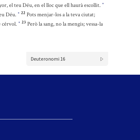
or, el teu Déu, en el lloc que ell haurà escollit.
*
22
 teu Déu.
Pots menjar-los a la teva ciutat;
*
23
e cérvol.
Però la sang, no la mengis; vessa-la
*
Deuteronomi 16