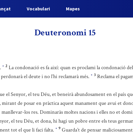
ançat
Vocabulari
Mapes
Deuteronomi 15
2
.
La condonació es fa així: quan es proclami la condonació de
*
3
li perdonarà el deute i no l’hi reclamarà més.
Reclama el pagame
*
ue el Senyor, el teu Déu, et beneirà abundosament en el país qu
éu, mirant de posar en pràctica aquest manament que avui et dono
e manllevar-los res. Dominaràs moltes nacions i elles no et dom
nyor, el teu Déu, et dona, hi hagi un pobre entre els teus german
9
ent tot el que li faci falta.
Guarda’t de pensar maliciosament di
*