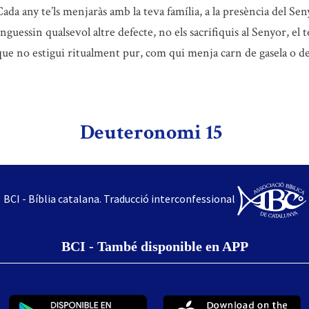
ada any te’ls menjaràs amb la teva família, a la presència del Seny
inguessin qualsevol altre defecte, no els sacrifiquis al Senyor, el
ue no estigui ritualment pur, com qui menja carn de gasela o d
Deuteronomi 15
BCI - Bíblia catalana. Traducció interconfessional
BCI - També disponible en APP