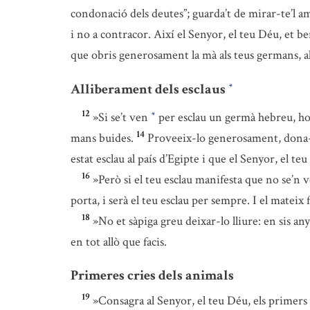
condonació dels deutes”; guarda’t de mirar-te’l amb
i no a contracor. Així el Senyor, el teu Déu, et be
que obris generosament la mà als teus germans, als
Alliberament dels esclaus
*
12
»Si se’t ven
per esclau un germà hebreu, home
*
14
mans buides.
Proveeix-lo generosament, dona-li 
estat esclau al país d’Egipte i que el Senyor, el teu
16
»Però si el teu esclau manifesta que no se’n vol
porta, i serà el teu esclau per sempre. I el mateix 
18
»No et sàpiga greu deixar-lo lliure: en sis an
en tot allò que facis.
Primeres cries dels animals
19
»Consagra al Senyor, el teu Déu, els primers