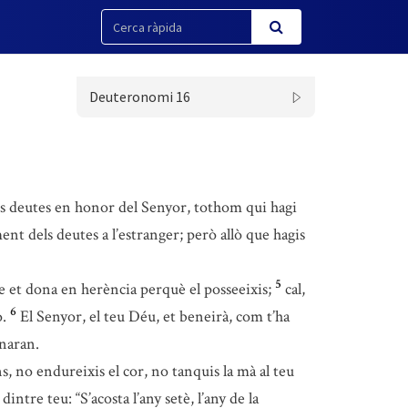
Deuteronomi 16
ls deutes en honor del Senyor, tothom qui hagi
nt dels deutes a l’estranger; però allò que hagis
5
e et dona en herència perquè el posseeixis;
cal,
6
.
El Senyor, el teu Déu, et beneirà, com t’ha
inaran.
s, no endureixis el cor, no tanquis la mà al teu
ntre teu: “S’acosta l’any setè, l’any de la