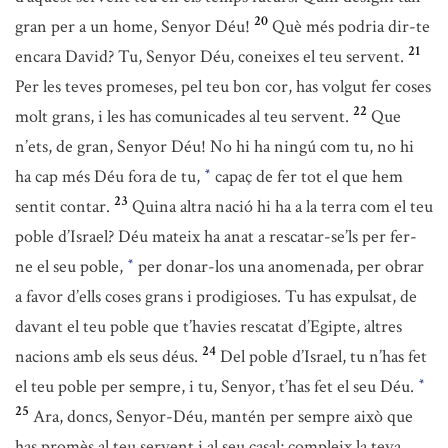
20
gran per a un home, Senyor Déu!
Què més podria dir-te
21
encara David? Tu, Senyor Déu, coneixes el teu servent.
Per les teves promeses, pel teu bon cor, has volgut fer coses
22
molt grans, i les has comunicades al teu servent.
Que
n’ets, de gran, Senyor Déu! No hi ha ningú com tu, no hi
ha cap més Déu fora de tu,
capaç de fer tot el que hem
*
23
sentit contar.
Quina altra nació hi ha a la terra com el teu
poble d’Israel? Déu mateix ha anat a rescatar-se’ls per fer-
ne el seu poble,
per donar-los una anomenada, per obrar
*
a favor d’ells coses grans i prodigioses. Tu has expulsat, de
davant el teu poble que t’havies rescatat d’Egipte, altres
24
nacions amb els seus déus.
Del poble d’Israel, tu n’has fet
el teu poble per sempre, i tu, Senyor, t’has fet el seu Déu.
*
25
Ara, doncs, Senyor-Déu, mantén per sempre això que
has promès al teu servent i al seu casal; compleix la teva