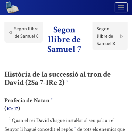
Togg
Navig
Segon
Segon llibre
Segon
de Samuel 6
llibre de
llibre de
Samuel 8
Samuel 7
Història de la successió al tron de
David (2Sa 7-1Re 2)
*
Profecia de Natan
*
(
)
1Cr 17
1
Quan el rei David s’hagué instal·lat al seu palau i el
Senyor li hagué concedit el repòs
de tots els enemics que
*