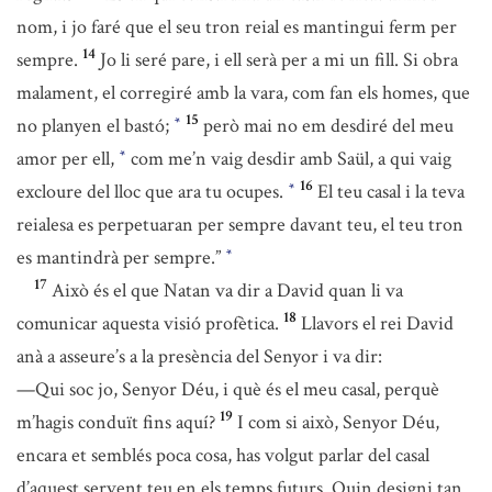
nom, i jo faré que el seu tron reial es mantingui ferm per
14
sempre.
Jo li seré pare, i ell serà per a mi un fill. Si obra
malament, el corregiré amb la vara, com fan els homes, que
15
no planyen el bastó;
però mai no em desdiré del meu
*
amor per ell,
com me’n vaig desdir amb Saül, a qui vaig
*
16
excloure del lloc que ara tu ocupes.
El teu casal i la teva
*
reialesa es perpetuaran per sempre davant teu, el teu tron
es mantindrà per sempre.”
*
17
Això és el que Natan va dir a David quan li va
18
comunicar aquesta visió profètica.
Llavors el rei David
anà a asseure’s a la presència del Senyor i va dir:
—Qui soc jo, Senyor Déu, i què és el meu casal, perquè
19
m’hagis conduït fins aquí?
I com si això, Senyor Déu,
encara et semblés poca cosa, has volgut parlar del casal
d’aquest servent teu en els temps futurs. Quin designi tan