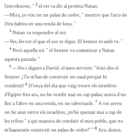
2
l’envoltaven,
el rei va dir al profeta Natan:
*
—Mira, jo visc en un palau de cedre,
mentre que l’arca de
*
Déu habita en una tenda de lona.
*
3
Natan va respondre al rei:
—Ves, fes tot el que el cor et digui. El Senyor és amb tu.
*
4
Però aquella nit
el Senyor va comunicar a Natan
*
aquesta paraula:
*
5
—Ves i digues a David, el meu servent: “Això diu el
Senyor: ¿Tu m’has de construir un casal perquè hi
6
resideixi?
D’ençà del dia que vaig treure els israelites
d’Egipte fins ara, no he residit mai en cap palau; anava d’un
7
lloc a l’altre en una tenda, en un tabernacle.
A tot arreu
on he anat entre els israelites, ¿m’he queixat mai a cap de
les tribus
a qui manava de conduir el meu poble, que no
*
8
m’haguessin construït un palau de cedre?”
Ara, doncs,
*