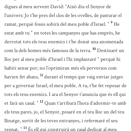
digues al meu servent David: “Això diu el Senyor de
l’univers: Jo t’he pres del clos de les ovelles, de pasturar el
9
ramat, perquè fossis sobirà del meu poble d’Israel.
He
*
estat amb tu
en totes les campanyes que has emprès, he
*
derrotat tots els teus enemics i t’he donat una anomenada
10
com la dels homes més famosos de la terra.
Destinaré un
lloc per al meu poble d’Israel i l’hi implantaré
perquè hi
*
habiti sense por; no l’oprimiran més els perversos com
11
havien fet abans,
durant el temps que vaig enviar jutges
per a governar Israel, el meu poble. A tu, t’he fet reposar de
tots els teus enemics. I ara el Senyor t’anuncia que és ell qui
12
et farà un casal.
Quan t’arribarà l’hora d’adormir-te amb
*
els teus pares, jo, el Senyor, posaré en el teu lloc un del teu
llinatge, sortit de les teves entranyes, i refermaré el seu
13
regnat.
És ell qui construirà un casal dedicat al meu
*