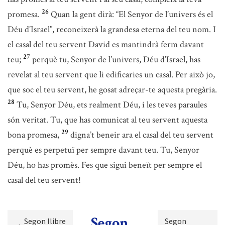
26
promesa.
Quan la gent dirà: “El Senyor de l’univers és el
Déu d’Israel”, reconeixerà la grandesa eterna del teu nom. I
el casal del teu servent David es mantindrà ferm davant
27
teu;
perquè tu, Senyor de l’univers, Déu d’Israel, has
revelat al teu servent que li edificaries un casal. Per això jo,
que soc el teu servent, he gosat adreçar-te aquesta pregària.
28
Tu, Senyor Déu, ets realment Déu, i les teves paraules
són veritat. Tu, que has comunicat al teu servent aquesta
29
bona promesa,
digna’t beneir ara el casal del teu servent
perquè es perpetuï per sempre davant teu. Tu, Senyor
Déu, ho has promès. Fes que sigui beneït per sempre el
casal del teu servent!
Segon
Segon llibre
Segon