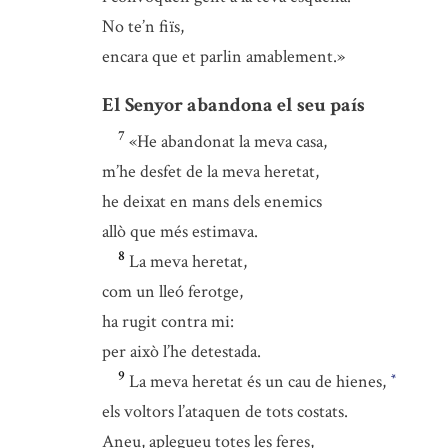
No te’n fiïs,
encara que et parlin amablement.»
El Senyor abandona el seu país
7
«He abandonat la meva casa,
m’he desfet de la meva heretat,
he deixat en mans dels enemics
allò que més estimava.
8
La meva heretat,
com un lleó ferotge,
ha rugit contra mi:
per això l’he detestada.
9
La meva heretat és un cau de hienes,
*
els voltors l’ataquen de tots costats.
Aneu, aplegueu totes les feres,