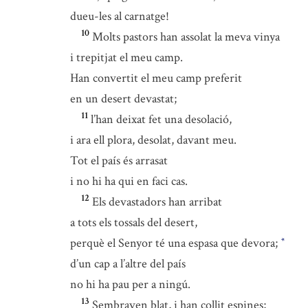
dueu-les al carnatge!
10
Molts pastors han assolat la meva vinya
i trepitjat el meu camp.
Han convertit el meu camp preferit
en un desert devastat;
11
l’han deixat fet una desolació,
i ara ell plora, desolat, davant meu.
Tot el país és arrasat
i no hi ha qui en faci cas.
12
Els devastadors han arribat
a tots els tossals del desert,
perquè el Senyor té una espasa que devora;
*
d’un cap a l’altre del país
no hi ha pau per a ningú.
13
Sembraven blat, i han collit espines;