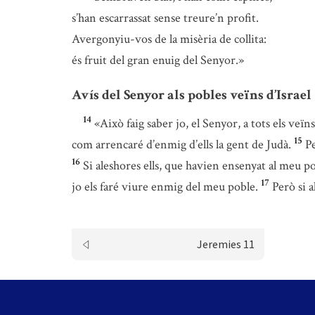
s’han escarrassat sense treure’n profit.
Avergonyiu-vos de la misèria de collita:
és fruit del gran enuig del Senyor.»
Avís del Senyor als pobles veïns d’Israel
14
«Això faig saber jo, el Senyor, a tots els veïn
15
com arrencaré d’enmig d’ells la gent de Judà.
Pe
16
Si aleshores ells, que havien ensenyat al meu p
17
jo els faré viure enmig del meu poble.
Però si a
Jeremies 11