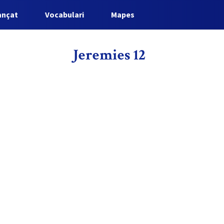
ançat
Vocabulari
Mapes
Jeremies 12