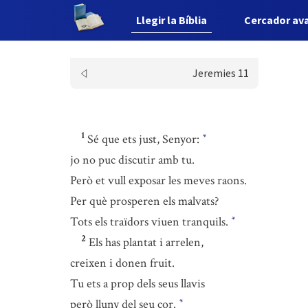
Llegir la Bíblia
Cercador av
Jeremies 11
1
Sé que ets just, Senyor:
*
jo no puc discutir amb tu.
Però et vull exposar les meves raons.
Per què prosperen els malvats?
Tots els traïdors viuen tranquils.
*
2
Els has plantat i arrelen,
creixen i donen fruit.
Tu ets a prop dels seus llavis
però lluny del seu cor.
*