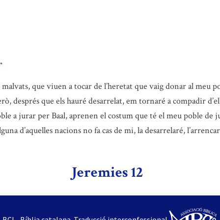
*
s malvats, que viuen a tocar de l’heretat que vaig donar al meu pob
rò, després que els hauré desarrelat, em tornaré a compadir d’ells 
oble a jurar per Baal, aprenen el costum que té el meu poble de j
lguna d’aquelles nacions no fa cas de mi, la desarrelaré, l’arrencar
Jeremies 12
BCI - Bíblia catalana. Traducció interconfessional