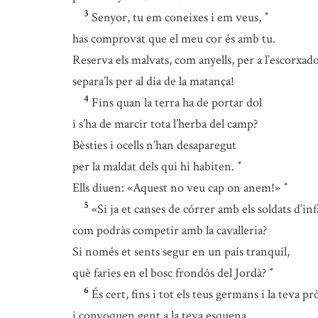
3
Senyor, tu em coneixes i em veus,
*
has comprovat que el meu cor és amb tu.
Reserva els malvats, com anyells, per a l’escorxado
separa’ls per al dia de la matança!
4
Fins quan la terra ha de portar dol
i s’ha de marcir tota l’herba del camp?
Bèsties i ocells n’han desaparegut
per la maldat dels qui hi habiten.
*
Ells diuen: «Aquest no veu cap on anem!»
*
5
«Si ja et canses de córrer amb els soldats d’inf
com podràs competir amb la cavalleria?
Si només et sents segur en un país tranquil,
què faries en el bosc frondós del Jordà?
*
6
És cert, fins i tot els teus germans i la teva pr
i convoquen gent a la teva esquena.