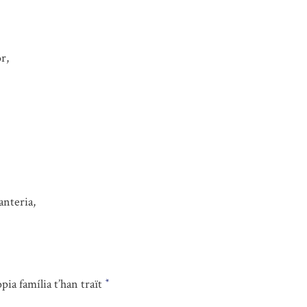
r,
anteria,
òpia família t’han traït
*