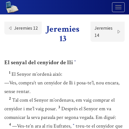
Togg
Navig
Jeremies
Jeremies 12
Jeremies
14
13
El senyal del cenyidor de lli
*
1
El Senyor m’ordenà això:
—Ves, compra’t un cenyidor de lli i posa-te’l, nou encara,
sense rentar.
2
Tal com el Senyor m’ordenava, em vaig comprar el
3
cenyidor i me’l vaig posar.
Després el Senyor em va
comunicar la seva paraula per segona vegada. Em digué:
4
—Ves-te’n ara al riu Eufrates,
treu-te el cenyidor que
*