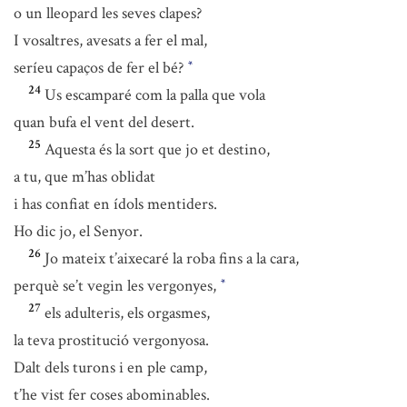
o un lleopard les seves clapes?
I vosaltres, avesats a fer el mal,
seríeu capaços de fer el bé?
*
24
Us escamparé com la palla que vola
quan bufa el vent del desert.
25
Aquesta és la sort que jo et destino,
a tu, que m’has oblidat
i has confiat en ídols mentiders.
Ho dic jo, el Senyor.
26
Jo mateix t’aixecaré la roba fins a la cara,
perquè se’t vegin les vergonyes,
*
27
els adulteris, els orgasmes,
la teva prostitució vergonyosa.
Dalt dels turons i en ple camp,
t’he vist fer coses abominables.