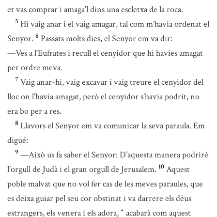
et vas comprar i amaga’l dins una escletxa de la roca.
5
Hi vaig anar i el vaig amagar, tal com m’havia ordenat el
6
Senyor.
Passats molts dies, el Senyor em va dir:
—Ves a l’Eufrates i recull el cenyidor que hi havies amagat
per ordre meva.
7
Vaig anar-hi, vaig excavar i vaig treure el cenyidor del
lloc on l’havia amagat, però el cenyidor s’havia podrit, no
era bo per a res.
8
Llavors el Senyor em va comunicar la seva paraula. Em
digué:
9
—Això us fa saber el Senyor: D’aquesta manera podriré
10
l’orgull de Judà i el gran orgull de Jerusalem.
Aquest
poble malvat que no vol fer cas de les meves paraules, que
es deixa guiar pel seu cor obstinat i va darrere els déus
estrangers, els venera i els adora,
acabarà com aquest
*