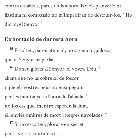
contra els altres, pares i fills alhora. No els planyeré: ni
llàstima ni compassió no m’impediran de destruir-los.
Ho
*
dic jo, el Senyor.”
Exhortació de darrera hora
15
Escolteu, pareu atenció, no sigueu orgullosos,
que el Senyor ha parlat.
16
Doneu glòria al Senyor, el vostre Déu,
*
abans que no us cobreixi de foscor
i que els vostres peus no ensopeguin
per les muntanyes a l’hora de l’albada;
*
no fos cas que, mentre espereu la llum,
ell enviés ombres de mort i negres nuvolades.
*
17
Si no escolteu, ploraré en secret
per la vostra contumàcia: