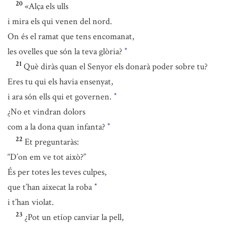
20
«Alça els ulls
i mira els qui venen del nord.
On és el ramat que tens encomanat,
les ovelles que són la teva glòria?
*
21
Què diràs quan el Senyor els donarà poder sobre tu?
Eres tu qui els havia ensenyat,
i ara són ells qui et governen.
*
¿No et vindran dolors
com a la dona quan infanta?
*
22
Et preguntaràs:
“D’on em ve tot això?”
És per totes les teves culpes,
que t’han aixecat la roba
*
i t’han violat.
23
¿Pot un etíop canviar la pell,