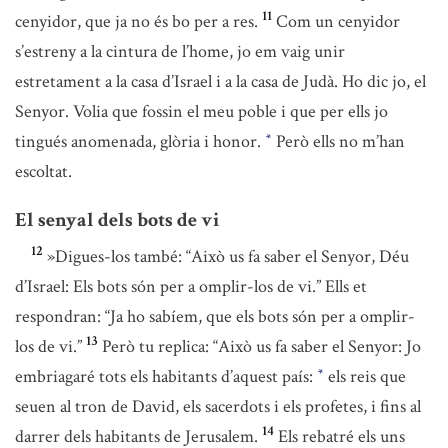
11
cenyidor, que ja no és bo per a res.
Com un cenyidor
s’estreny a la cintura de l’home, jo em vaig unir
estretament a la casa d’Israel i a la casa de Judà. Ho dic jo, el
Senyor. Volia que fossin el meu poble i que per ells jo
tingués anomenada, glòria i honor.
Però ells no m’han
*
escoltat.
El senyal dels bots de vi
12
»Digues-los també: “Això us fa saber el Senyor, Déu
d’Israel: Els bots són per a omplir-los de vi.” Ells et
respondran: “Ja ho sabíem, que els bots són per a omplir-
13
los de vi.”
Però tu replica: “Això us fa saber el Senyor: Jo
embriagaré tots els habitants d’aquest país:
els reis que
*
seuen al tron de David, els sacerdots i els profetes, i fins al
14
darrer dels habitants de Jerusalem.
Els rebatré els uns