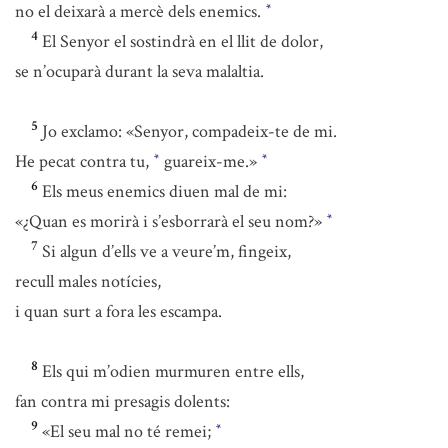
no el deixarà a mercè dels enemics.
*
4
El Senyor el sostindrà en el llit de dolor,
se n’ocuparà durant la seva malaltia.
5
Jo exclamo: «Senyor, compadeix-te de mi.
He pecat contra tu,
guareix-me.»
*
*
6
Els meus enemics diuen mal de mi:
«¿Quan es morirà i s’esborrarà el seu nom?»
*
7
Si algun d’ells ve a veure’m, fingeix,
recull males notícies,
i quan surt a fora les escampa.
8
Els qui m’odien murmuren entre ells,
fan contra mi presagis dolents:
9
«El seu mal no té remei;
*