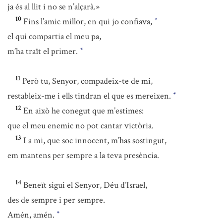
ja és al llit i no se n’alçarà.»
10
Fins l’amic millor, en qui jo confiava,
*
el qui compartia el meu pa,
m’ha traït el primer.
*
11
Però tu, Senyor, compadeix-te de mi,
restableix-me i ells tindran el que es mereixen.
*
12
En això he conegut que m’estimes:
que el meu enemic no pot cantar victòria.
13
I a mi, que soc innocent, m’has sostingut,
em mantens per sempre a la teva presència.
14
Beneït sigui el Senyor, Déu d’Israel,
des de sempre i per sempre.
Amén, amén.
*