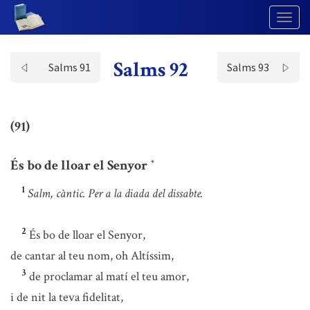
Togg
Navig
Salms 92
Salms 91
Salms 93
(91)
És bo de lloar el Senyor
*
1
Salm, càntic. Per a la diada del dissabte.
2
És bo de lloar el Senyor,
de cantar al teu nom, oh Altíssim,
3
de proclamar al matí el teu amor,
i de nit la teva fidelitat,