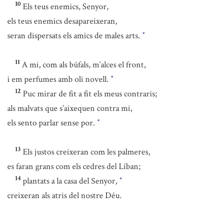
10
Els teus enemics, Senyor,
els teus enemics desapareixeran,
seran dispersats els amics de males arts.
*
11
A mi, com als búfals, m’alces el front,
i em perfumes amb oli novell.
*
12
Puc mirar de fit a fit els meus contraris;
als malvats que s’aixequen contra mi,
els sento parlar sense por.
*
13
Els justos creixeran com les palmeres,
es faran grans com els cedres del Líban;
14
plantats a la casa del Senyor,
*
creixeran als atris del nostre Déu.