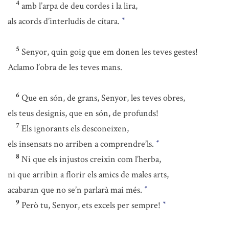
4
amb l’arpa de deu cordes i la lira,
als acords d’interludis de cítara.
*
5
Senyor, quin goig que em donen les teves gestes!
Aclamo l’obra de les teves mans.
6
Que en són, de grans, Senyor, les teves obres,
els teus designis, que en són, de profunds!
7
Els ignorants els desconeixen,
els insensats no arriben a comprendre’ls.
*
8
Ni que els injustos creixin com l’herba,
ni que arribin a florir els amics de males arts,
acabaran que no se’n parlarà mai més.
*
9
Però tu, Senyor, ets excels per sempre!
*