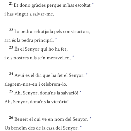
21
Et dono gràcies perquè m’has escoltat
*
i has vingut a salvar-me.
22
La pedra rebutjada pels constructors,
ara és la pedra principal.
*
23
És el Senyor qui ho ha fet,
i els nostres ulls se’n meravellen.
*
24
Avui és el dia que ha fet el Senyor:
*
alegrem-nos-en i celebrem-lo.
25
Ah, Senyor, dona’ns la salvació!
*
Ah, Senyor, dona’ns la victòria!
26
Beneït el qui ve en nom del Senyor.
*
Us beneïm des de la casa del Senyor.
*