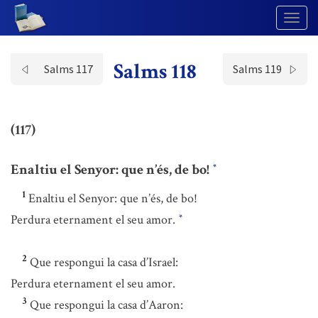
Togg
Navig
Salms 118
Salms 117
Salms 119
(117)
Enaltiu el Senyor: que n’és, de bo!
*
1
Enaltiu el Senyor: que n’és, de bo!
Perdura eternament el seu amor.
*
2
Que respongui la casa d’Israel:
Perdura eternament el seu amor.
3
Que respongui la casa d’Aaron: