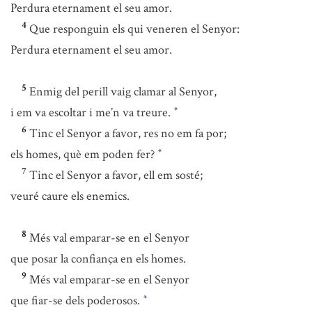
Perdura eternament el seu amor.
4
Que responguin els qui veneren el Senyor:
Perdura eternament el seu amor.
5
Enmig del perill vaig clamar al Senyor,
i em va escoltar i me’n va treure.
*
6
Tinc el Senyor a favor, res no em fa por;
els homes, què em poden fer?
*
7
Tinc el Senyor a favor, ell em sosté;
veuré caure els enemics.
8
Més val emparar-se en el Senyor
que posar la confiança en els homes.
9
Més val emparar-se en el Senyor
que fiar-se dels poderosos.
*