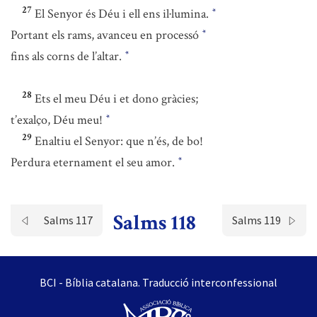
27
El Senyor és Déu i ell ens il·lumina.
*
Portant els rams, avanceu en processó
*
fins als corns de l’altar.
*
28
Ets el meu Déu i et dono gràcies;
t’exalço, Déu meu!
*
29
Enaltiu el Senyor: que n’és, de bo!
Perdura eternament el seu amor.
*
Salms 118
Salms 117
Salms 119
BCI - Bíblia catalana. Traducció interconfessional