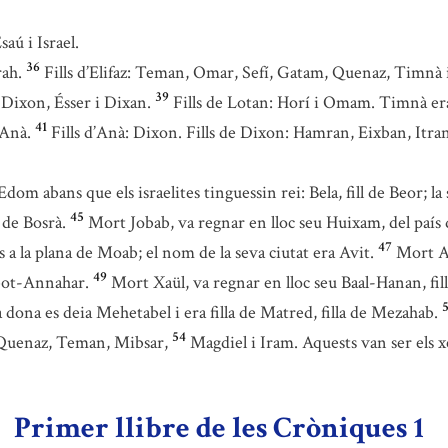
saú i Israel.
36
rah.
Fills d’Elifaz: Teman, Omar, Sefí, Gatam, Quenaz, Timnà 
39
 Dixon, Ésser i Dixan.
Fills de Lotan: Horí i Omam. Timnà er
41
 Anà.
Fills d’Anà: Dixon. Fills de Dixon: Hamran, Eixban, Itra
Edom abans que els israelites tinguessin rei: Bela, fill de Beor; 
45
 de Bosrà.
Mort Jobab, va regnar en lloc seu Huixam, del país 
47
s a la plana de Moab; el nom de la seva ciutat era Avit.
Mort Ad
49
obot-Annahar.
Mort Xaül, va regnar en lloc seu Baal-Hanan, fil
5
va dona es deia Mehetabel i era filla de Matred, filla de Mezahab.
54
Quenaz, Teman, Mibsar,
Magdiel i Iram. Aquests van ser els 
Primer llibre de les Cròniques 1