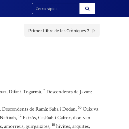
Primer llibre de les Cròniques 2
7
az, Difat i Togarmà.
Descendents de Javan:
10
à. Descendents de Ramà: Saba i Dedan.
Cuix va
12
 Naftúah,
Patrós, Caslúah i Caftor, d’on van
15
s, amorreus, guirgaixites,
hivites, arquites,