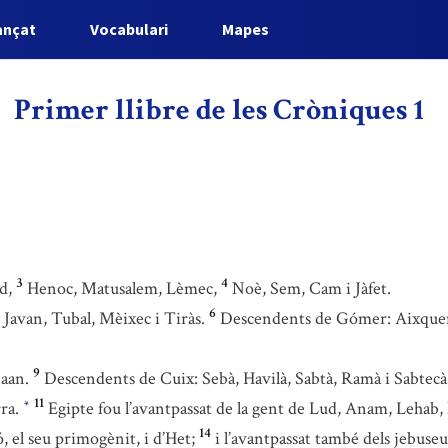
ançat
Vocabulari
Mapes
Primer llibre de les Cròniques 1
3
4
d,
Henoc, Matusalem, Lèmec,
Noè, Sem, Cam i Jàfet.
6
Javan, Tubal, Mèixec i Tiràs.
Descendents de Gómer: Aixquen
9
aan.
Descendents de Cuix: Sebà, Havilà, Sabtà, Ramà i Sabtec
11
rra.
Egipte fou l’avantpassat de la gent de Lud, Anam, Lehab,
*
14
, el seu primogènit, i d’Het;
i l’avantpassat també dels jebuseu