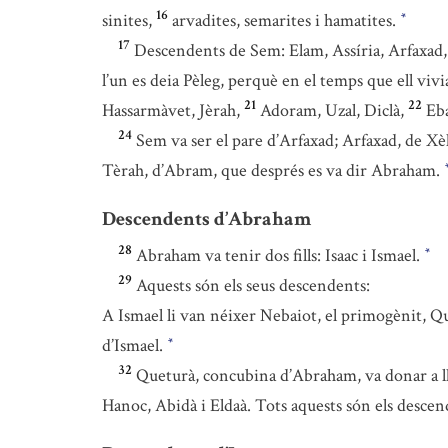
16
sinites,
arvadites, semarites i hamatites.
*
17
Descendents de Sem: Elam, Assíria, Arfaxad,
l’un es deia Pèleg, perquè en el temps que ell vivi
21
22
Hassarmàvet, Jèrah,
Adoram, Uzal, Diclà,
Eba
24
Sem va ser el pare d’Arfaxad; Arfaxad, de Xè
Tèrah, d’Abram, que després es va dir Abraham.
Descendents d’Abraham
28
Abraham va tenir dos fills: Isaac i Ismael.
*
29
Aquests són els seus descendents:
A Ismael li van néixer Nebaiot, el primogènit, 
d’Ismael.
*
32
Queturà, concubina d’Abraham, va donar a l
Hanoc, Abidà i Eldaà. Tots aquests són els desce