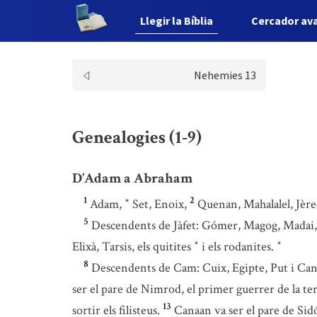
Llegir la Bíblia
Cercador av
Nehemies 13
Genealogies (1-9)
D’Adam a Abraham
1
2
Adam,
Set, Enoix,
Quenan, Mahalalel, Jère
*
5
Descendents de Jàfet: Gómer, Magog, Madai, 
Elixà, Tarsis, els quitites
i els rodanites.
*
*
8
Descendents de Cam: Cuix, Egipte, Put i Can
ser el pare de Nimrod, el primer guerrer de la te
13
sortir els filisteus.
Canaan va ser el pare de Sidó