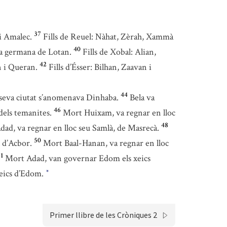
37
i Amalec.
Fills de Reuel: Nàhat, Zèrah, Xammà
40
a germana de Lotan.
Fills de Xobal: Alian,
42
n i Queran.
Fills d’Ésser: Bilhan, Zaavan i
44
la seva ciutat s’anomenava Dinhaba.
Bela va
46
dels temanites.
Mort Huixam, va regnar en lloc
48
ad, va regnar en lloc seu Samlà, de Masrecà.
50
l d’Acbor.
Mort Baal-Hanan, va regnar en lloc
1
Mort Adad, van governar Edom els xeics
xeics d’Edom.
*
Primer llibre de les Cròniques 2