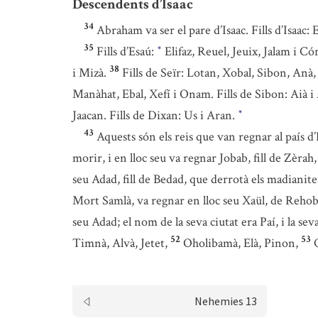
Descendents d’Isaac
34
Abraham va ser el pare d’Isaac. Fills d’Isaac: E
35
Fills d’Esaú:
Elifaz, Reuel, Jeuix, Jalam i Có
*
38
i Mizà.
Fills de Seïr: Lotan, Xobal, Sibon, Anà,
Manàhat, Ebal, Xefí i Onam. Fills de Sibon: Aià i
Jaacan. Fills de Dixan: Us i Aran.
*
43
Aquests són els reis que van regnar al país d’
morir, i en lloc seu va regnar Jobab, fill de Zèrah,
seu Adad, fill de Bedad, que derrotà els madianite
Mort Samlà, va regnar en lloc seu Xaül, de Reh
seu Adad; el nom de la seva ciutat era Paí, i la se
52
53
Timnà, Alvà, Jetet,
Oholibamà, Elà, Pinon,
Nehemies 13