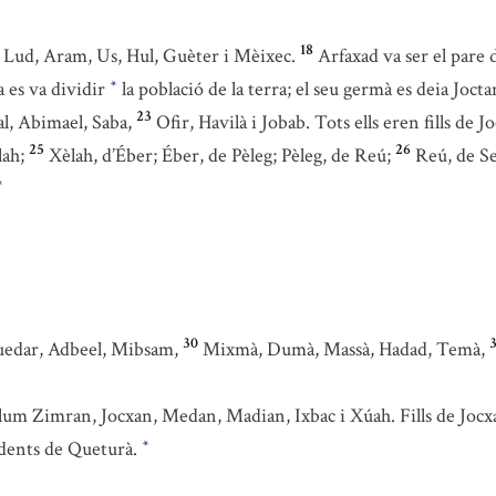
18
 Lud, Aram, Us, Hul, Guèter i Mèixec.
Arfaxad va ser el pare 
a es va dividir
la població de la terra; el seu germà es deia Jocta
*
23
l, Abimael, Saba,
Ofir, Havilà i Jobab. Tots ells eren fills de J
25
26
lah;
Xèlah, d’Éber; Éber, de Pèleg; Pèleg, de Reú;
Reú, de Se
*
30
3
Quedar, Adbeel, Mibsam,
Mixmà, Dumà, Massà, Hadad, Temà,
lum Zimran, Jocxan, Medan, Madian, Ixbac i Xúah. Fills de Jocx
ndents de Queturà.
*