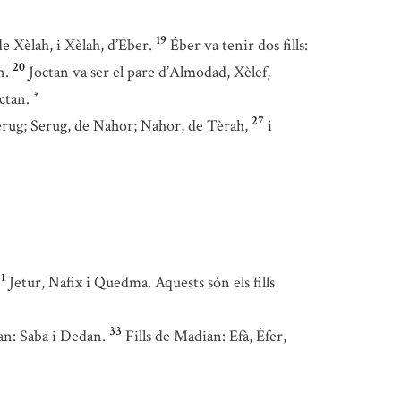
19
de Xèlah, i Xèlah, d’Éber.
Éber va tenir dos fills:
20
n.
Joctan va ser el pare d’Almodad, Xèlef,
octan.
*
27
rug; Serug, de Nahor; Nahor, de Tèrah,
i
1
Jetur, Nafix i Quedma. Aquests són els fills
33
an: Saba i Dedan.
Fills de Madian: Efà, Éfer,