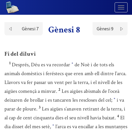
Togg
Navig
Gènesi 8
Gènesi 7
Gènesi 9
Fi del diluvi
1
Després, Déu es va recordar
de Noè i de tots els
*
animals domèstics i feréstecs que eren amb ell dintre l’arca.
Llavors va fer passar un vent per la terra, i el nivell de les
2
aigües començà a minvar.
Les aigües abismals de l’oceà
deixaren de brollar i es tancaren les rescloses del cel;
i va
*
3
parar de ploure.
Les aigües s’anaven retirant de la terra, i
4
al cap de cent cinquanta dies el seu nivell havia baixat.
El
dia disset del mes setè,
l’arca es va encallar a les muntanyes
*