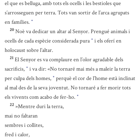
el que es belluga, amb tots els ocells i les bestioles que
s’arrosseguen per terra. Tots van sortir de l’arca agrupats
en famílies.
*
20
Noè va dedicar un altar al Senyor. Prengué animals i
ocells de cada espècie considerada pura
i els oferí en
*
holocaust sobre l’altar.
21
El Senyor es va complaure en l’olor agradable dels
sacrificis,
i va dir: «No tornaré mai més a maleir la terra
*
per culpa dels homes,
perquè el cor de l’home està inclinat
*
al mal des de la seva joventut. No tornaré a fer morir tots
els vivents com acabo de fer-ho.
*
22
»Mentre duri la terra,
mai no faltaran
sembres i collites,
fred i calor,