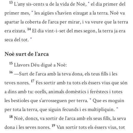
13
L’any sis-cents u de la vida de Noè,
el dia primer del
*
primer mes,
les aigües s’havien eixugat a la terra. Noè va
*
apartar la coberta de l’arca per mirar, i va veure que la terra
14
era eixuta.
El dia vint-i-set del mes segon, la terra ja era
seca del tot.
*
Noè surt de l’arca
15
Llavors Déu digué a Noè:
16
—Surt de l’arca amb la teva dona, els teus fills i les
17
teves nores.
Fes sortir amb tu tots els éssers vius que són
a dins amb tu: ocells, animals domèstics i feréstecs i totes
les bestioles que s’arrosseguen per terra.
Que es moguin
*
per tota la terra, que siguin fecunds i es multipliquin.
*
18
Noè, doncs, va sortir de l’arca amb els seus fills, la seva
19
dona i les seves nores.
Van sortir tots els éssers vius, tot