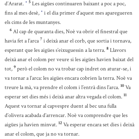
5
d’Ararat.
Les aigües continuaren baixant a poc a poc,
*
fins al mes desè,
i el dia primer d’aquest mes aparegueren
*
els cims de les muntanyes.
6
Al cap de quaranta dies, Noè va obrir el finestral que
7
havia fet a l’arca
i deixà anar el corb, que sortia i tornava,
8
esperant que les aigües s’eixuguessin a la terra.
Llavors
deixà anar el colom per veure si les aigües havien baixat del
9
tot,
però el colom no va trobar cap indret on aturar-se, i
va tornar a l’arca: les aigües encara cobrien la terra. Noè va
10
treure la mà, va prendre el colom i l’entrà dins l’arca.
Va
11
esperar set dies més i deixà anar altra vegada el colom.
Aquest va tornar al capvespre duent al bec una fulla
d’olivera acabada d’arrencar. Noè va comprendre que les
12
aigües ja havien minvat.
Va esperar encara set dies i deixà
anar el colom, que ja no va tornar.