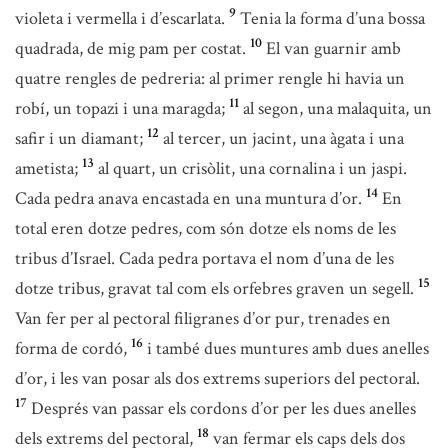
9
violeta i vermella i d’escarlata.
Tenia la forma d’una bossa
10
quadrada, de mig pam per costat.
El van guarnir amb
quatre rengles de pedreria: al primer rengle hi havia un
11
robí, un topazi i una maragda;
al segon, una malaquita, un
12
safir i un diamant;
al tercer, un jacint, una àgata i una
13
ametista;
al quart, un crisòlit, una cornalina i un jaspi.
14
Cada pedra anava encastada en una muntura d’or.
En
total eren dotze pedres, com són dotze els noms de les
tribus d’Israel. Cada pedra portava el nom d’una de les
15
dotze tribus, gravat tal com els orfebres graven un segell.
Van fer per al pectoral filigranes d’or pur, trenades en
16
forma de cordó,
i també dues muntures amb dues anelles
d’or, i les van posar als dos extrems superiors del pectoral.
17
Després van passar els cordons d’or per les dues anelles
18
dels extrems del pectoral,
van fermar els caps dels dos