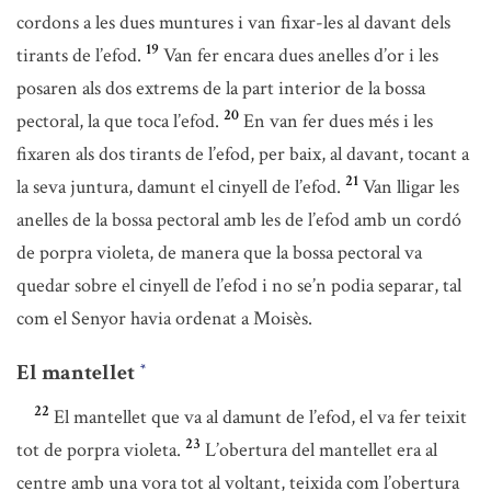
cordons a les dues muntures i van fixar-les al davant dels
19
tirants de l’efod.
Van fer encara dues anelles d’or i les
posaren als dos extrems de la part interior de la bossa
20
pectoral, la que toca l’efod.
En van fer dues més i les
fixaren als dos tirants de l’efod, per baix, al davant, tocant a
21
la seva juntura, damunt el cinyell de l’efod.
Van lligar les
anelles de la bossa pectoral amb les de l’efod amb un cordó
de porpra violeta, de manera que la bossa pectoral va
quedar sobre el cinyell de l’efod i no se’n podia separar, tal
com el Senyor havia ordenat a Moisès.
El mantellet
*
22
El mantellet que va al damunt de l’efod, el va fer teixit
23
tot de porpra violeta.
L’obertura del mantellet era al
centre amb una vora tot al voltant, teixida com l’obertura