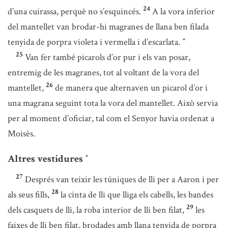
24
d’una cuirassa, perquè no s’esquincés.
A la vora inferior
del mantellet van brodar-hi magranes de llana ben filada
tenyida de porpra violeta i vermella i d’escarlata.
*
25
Van fer també picarols d’or pur i els van posar,
entremig de les magranes, tot al voltant de la vora del
26
mantellet,
de manera que alternaven un picarol d’or i
una magrana seguint tota la vora del mantellet. Això servia
per al moment d’oficiar, tal com el Senyor havia ordenat a
Moisès.
Altres vestidures
*
27
Després van teixir les túniques de lli per a Aaron i per
28
als seus fills,
la cinta de lli que lliga els cabells, les bandes
29
dels casquets de lli, la roba interior de lli ben filat,
les
faixes de lli ben filat, brodades amb llana tenyida de porpra