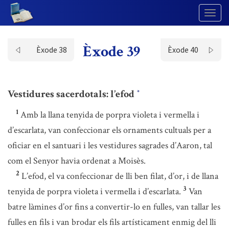
Togg
Navig
Èxode 39
Èxode 38
Èxode 40
Vestidures sacerdotals: l’efod
*
1
Amb la llana tenyida de porpra violeta i vermella i
d’escarlata, van confeccionar els ornaments cultuals per a
oficiar en el santuari i les vestidures sagrades d’Aaron, tal
com el Senyor havia ordenat a Moisès.
2
L’efod, el va confeccionar de lli ben filat, d’or, i de llana
3
tenyida de porpra violeta i vermella i d’escarlata.
Van
batre làmines d’or fins a convertir-lo en fulles, van tallar les
fulles en fils i van brodar els fils artísticament enmig del lli