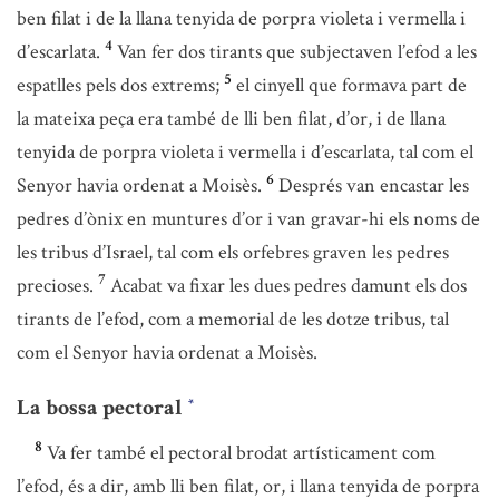
ben filat i de la llana tenyida de porpra violeta i vermella i
4
d’escarlata.
Van fer dos tirants que subjectaven l’efod a les
5
espatlles pels dos extrems;
el cinyell que formava part de
la mateixa peça era també de lli ben filat, d’or, i de llana
tenyida de porpra violeta i vermella i d’escarlata, tal com el
6
Senyor havia ordenat a Moisès.
Després van encastar les
pedres d’ònix en muntures d’or i van gravar-hi els noms de
les tribus d’Israel, tal com els orfebres graven les pedres
7
precioses.
Acabat va fixar les dues pedres damunt els dos
tirants de l’efod, com a memorial de les dotze tribus, tal
com el Senyor havia ordenat a Moisès.
La bossa pectoral
*
8
Va fer també el pectoral brodat artísticament com
l’efod, és a dir, amb lli ben filat, or, i llana tenyida de porpra