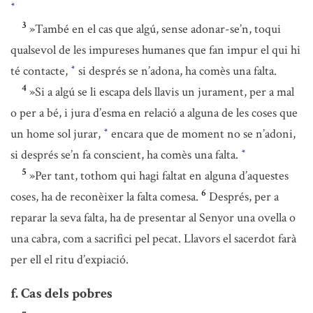
*
3
»També en el cas que algú, sense adonar-se’n, toqui
qualsevol de les impureses humanes que fan impur el qui hi
té contacte,
si després se n’adona, ha comès una falta.
*
4
»Si a algú se li escapa dels llavis un jurament, per a mal
o per a bé, i jura d’esma en relació a alguna de les coses que
un home sol jurar,
encara que de moment no se n’adoni,
*
si després se’n fa conscient, ha comès una falta.
*
5
»Per tant, tothom qui hagi faltat en alguna d’aquestes
6
coses, ha de reconèixer la falta comesa.
Després, per a
reparar la seva falta, ha de presentar al Senyor una ovella o
una cabra, com a sacrifici pel pecat. Llavors el sacerdot farà
per ell el ritu d’expiació.
f. Cas dels pobres