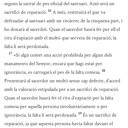
segons la unitat de pes oficial del santuari. Això serà un
16
sacrifici de reparació.
A més, restituirà el que va
defraudar al santuari amb un recàrrec de la cinquena part, i
ho donarà al sacerdot. Quan el sacerdot haurà fet per ell el
ritu d’expiació amb el moltó que serveix de reparació, la
falta li serà perdonada.
17
»Si algú comet una acció prohibida per algun dels
manaments del Senyor, encara que hagi estat per
18
ignorància, es carregarà el pes de la falta comesa.
Presentarà al sacerdot un moltó sense cap defecte, d’acord
amb la valoració estipulada per a un sacrifici de reparació.
Quan el sacerdot haurà fet el ritu d’expiació per la falta
comesa per aquella persona involuntàriament o per
19
ignorància, la falta li serà perdonada.
És un sacrifici de
reparació, ja que aquesta persona havia faltat davant el