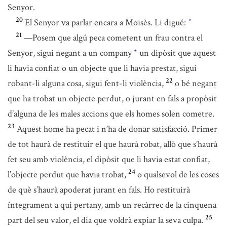
Senyor.
20
El Senyor va parlar encara a Moisès. Li digué:
*
21
—Posem que algú peca cometent un frau contra el
Senyor, sigui negant a un company
un dipòsit que aquest
*
li havia confiat o un objecte que li havia prestat, sigui
22
robant-li alguna cosa, sigui fent-li violència,
o bé negant
que ha trobat un objecte perdut, o jurant en fals a propòsit
d’alguna de les males accions que els homes solen cometre.
23
Aquest home ha pecat i n’ha de donar satisfacció. Primer
de tot haurà de restituir el que haurà robat, allò que s’haurà
fet seu amb violència, el dipòsit que li havia estat confiat,
24
l’objecte perdut que havia trobat,
o qualsevol de les coses
de què s’haurà apoderat jurant en fals. Ho restituirà
íntegrament a qui pertany, amb un recàrrec de la cinquena
25
part del seu valor, el dia que voldrà expiar la seva culpa.