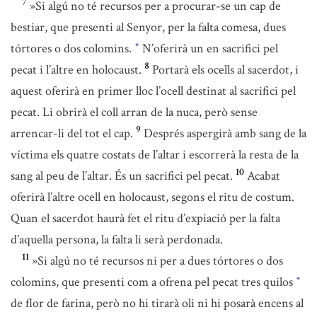
7
»Si algú no té recursos per a procurar-se un cap de
bestiar, que presenti al Senyor, per la falta comesa, dues
tórtores o dos colomins.
N’oferirà un en sacrifici pel
*
8
pecat i l’altre en holocaust.
Portarà els ocells al sacerdot, i
aquest oferirà en primer lloc l’ocell destinat al sacrifici pel
pecat. Li obrirà el coll arran de la nuca, però sense
9
arrencar-li del tot el cap.
Després aspergirà amb sang de la
víctima els quatre costats de l’altar i escorrerà la resta de la
10
sang al peu de l’altar. És un sacrifici pel pecat.
Acabat
oferirà l’altre ocell en holocaust, segons el ritu de costum.
Quan el sacerdot haurà fet el ritu d’expiació per la falta
d’aquella persona, la falta li serà perdonada.
11
»Si algú no té recursos ni per a dues tórtores o dos
colomins, que presenti com a ofrena pel pecat tres quilos
*
de flor de farina, però no hi tirarà oli ni hi posarà encens al