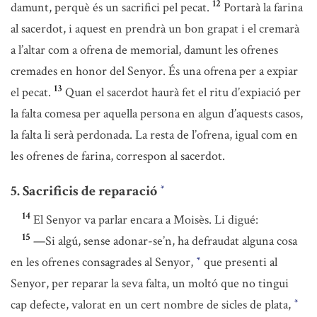
12
damunt, perquè és un sacrifici pel pecat.
Portarà la farina
al sacerdot, i aquest en prendrà un bon grapat i el cremarà
a l’altar com a ofrena de memorial, damunt les ofrenes
cremades en honor del Senyor. És una ofrena per a expiar
13
el pecat.
Quan el sacerdot haurà fet el ritu d’expiació per
la falta comesa per aquella persona en algun d’aquests casos,
la falta li serà perdonada. La resta de l’ofrena, igual com en
les ofrenes de farina, correspon al sacerdot.
5. Sacrificis de reparació
*
14
El Senyor va parlar encara a Moisès. Li digué:
15
—Si algú, sense adonar-se’n, ha defraudat alguna cosa
en les ofrenes consagrades al Senyor,
que presenti al
*
Senyor, per reparar la seva falta, un moltó que no tingui
cap defecte, valorat en un cert nombre de sicles de plata,
*