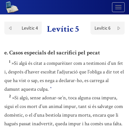
Togg
Navig
Levític 5
Levític 4
Levític 6
e. Casos especials del sacrifici pel pecat
1
»Si algú és citat a comparèixer com a testimoni d’un fet
i, després d’haver escoltat l’adjuració que l’obliga a dir tot el
que ha vist o sap, es nega a declarar-ho, es carrega al
damunt aquesta culpa.
*
2
»Si algú, sense adonar-se’n, toca alguna cosa impura,
sigui el cos mort d’un animal impur, tant si és salvatge com
domèstic, o el d’una bestiola impura morta, encara que li
hagués passat inadvertit, queda impur i ha comès una falta.